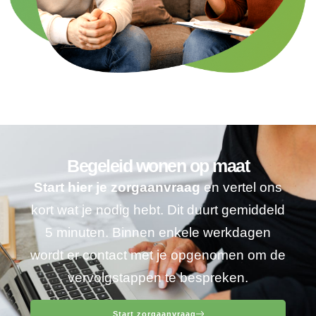
Begeleid wonen op maat
Start hier je zorgaanvraag
en vertel ons
kort wat je nodig hebt. Dit duurt gemiddeld
5 minuten. Binnen enkele werkdagen
wordt er contact met je opgenomen om de
vervolgstappen te bespreken.
Start zorgaanvraag