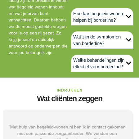
lastig zijn om precies te weten
wat begeleid wonen inhoudt
en wat je ervan kunt
Hoe kan begeleid wonen
verwachten. Daarom hebben
helpen bij borderline?
we de meest gestelde vragen
voor je op een rij gezet. Zo
Wat zijn de symptomen
krijg je snel en duidelijk
van borderline?
antwoord op onderwerpen die
voor jou belangrijk zijn.
Welke behandelingen zijn
effectief voor borderline?
INDRUKKEN
Wat cliënten zeggen
“Via begeleid-wonen.nl kwam ik terecht bij een
zorgaanbieder die echt bij mijn situatie paste. Dat gaf mij