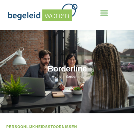
Borderline
Home
»
Borderline
PERSOONLIJKHEIDSSTOORNISSEN