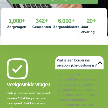
1,000
+
342
+
6,000
+
20
+
Zorgvragen
Gemeenten
Zorgaanbieders
Jaar
ervaring
Wat is een borderline
persoonlijkheidsstoornis?
Een borderline
persoonlijkheidsstoornis is
Veelgestelde vragen
een psychische aandoening
gekenmerkt door sterke
Heb je vragen over begeleid
emotionele schommelingen,
wonen? Dat begrijpen we
impulsief gedrag en
heel goed. Het kan soms
problemen met relaties.