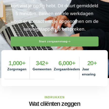
kort wat je nodig hebt. Dit duurt gemiddeld
5 minuten. Binnen enkele werkdagen
wordt er contact met je opgenomen om de
vervolgstappen te bespreken.
Start zorgaanvraag
1,000
+
342
+
6,000
+
20
+
Zorgvragen
Gemeenten
Zorgaanbieders
Jaar
ervaring
INDRUKKEN
Wat cliënten zeggen