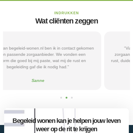
INDRUKKEN
Wat cliënten zeggen
“Via begeleid-wonen.nl kwam ik terecht bij een
zorgaanbieder die echt bij mijn situatie paste. Dat gaf mij
rust, duidelijkheid en het vertrouwen dat ik met de juiste hulp
verder kon.”
Alice
Begeleid wonen kan je helpen jouw leven
weer op de rit te krijgen