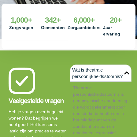
1,000
+
342
+
6,000
+
20
+
Zorgvragen
Gemeenten
Zorgaanbieders
Jaar
ervaring
Wat is theatrale
persoonlijkheidsstoornis?
Theatrale
persoonlijkheidsstoornis is
Veelgestelde vragen
een psychische aandoening
die wordt gekenmerkt door
Heb je vragen over begeleid
een sterke behoefte om in
wonen? Dat begrijpen we
het middelpunt van de
heel goed. Het kan soms
aandacht te staan en
lastig zijn om precies te weten
emotioneel expressief