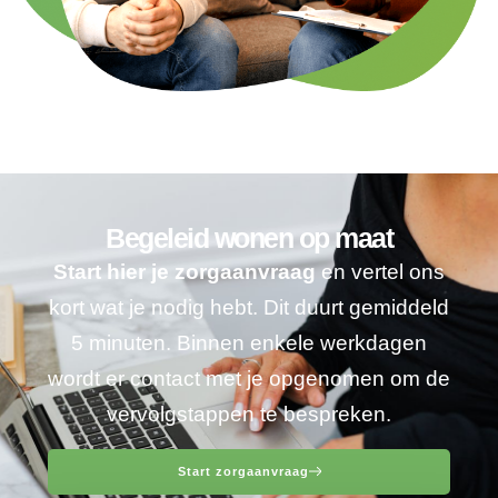
Begeleid wonen op maat
Start hier je zorgaanvraag
en vertel ons
kort wat je nodig hebt. Dit duurt gemiddeld
5 minuten. Binnen enkele werkdagen
wordt er contact met je opgenomen om de
vervolgstappen te bespreken.
Start zorgaanvraag