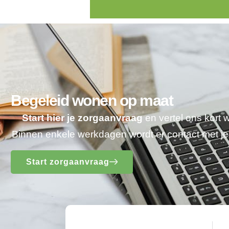
Begeleid wonen op maat
Start hier je zorgaanvraag
en vertel ons kort 
Binnen enkele werkdagen wordt er contact met 
Start zorgaanvraag