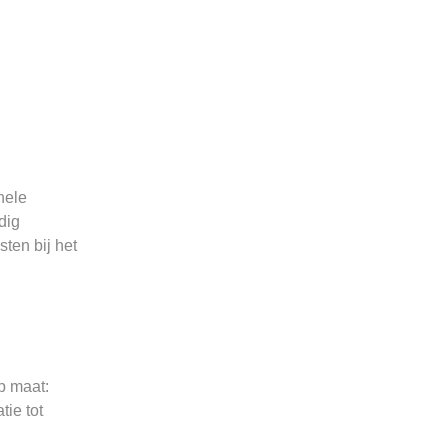
nele
dig
ten bij het
p maat:
tie tot