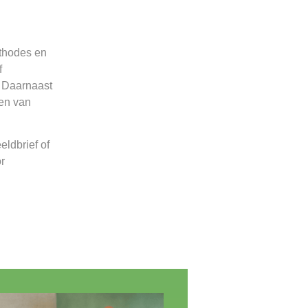
ethodes en
f
. Daarnaast
gen van
eldbrief of
r