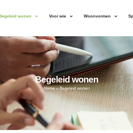
Begeleid wonen
Voor wie
Woonvormen
Sp
Begeleid wonen
Home
»
Begeleid wonen