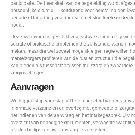
participatie. De intensiteit van de begeleiding wordt afge
persoonlijke situatie — kortdurend voor herstel na een kw
periode of langdurig voor mensen met structurele onderst
nodig.
Deze woonvorm is geschikt voor volwassenen met psychi
sociale of praktische problemen die zelfstandig wonen moe
maken, maar die wél zoveel mogelijk eigen regie willen h
mantelzorgers profiteren van de rust en structuur die beg
kan bieden als tussenstap tussen thuiszorg en zwaardere
zorginstellingen.
Aanvragen
Wij leggen stap voor stap uit hoe u begeleid wonen aanvra
informatie verzamelen en overleg met gemeente of zorgaan
het indienen van de aanvraag en het intakegesprek. U vin
overzicht van benodigde documenten, verwachte wachttij
praktische tips om uw aanvraag te versterken.