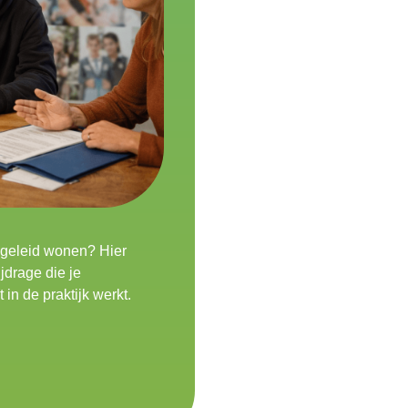
egeleid wonen? Hier
ijdrage die je
in de praktijk werkt.