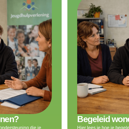
onen?
Begeleid won
ondersteuning die je
Hier lees je hoe je bege