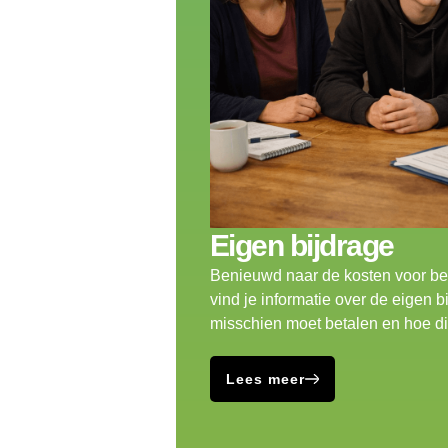
Eigen bijdrage
Benieuwd naar de kosten voor b
vind je informatie over de eigen b
misschien moet betalen en hoe dit 
Lees meer