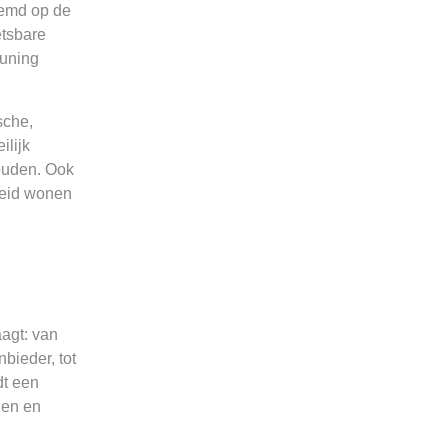
stemd op de
etsbare
euning
sche,
ilijk
ouden. Ook
eleid wonen
agt: van
bieder, tot
dt een
den en