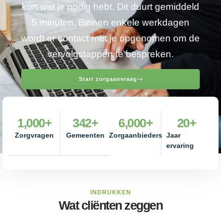
kort wat je nodig hebt. Dit duurt gemiddeld
5 minuten. Binnen enkele werkdagen
wordt er contact met je opgenomen om de
vervolgstappen te bespreken.
Start zorgaanvraag
1,000
+
342
+
6,000
+
20
+
Zorgvragen
Gemeenten
Zorgaanbieders
Jaar
ervaring
INDRUKKEN
Wat cliënten zeggen