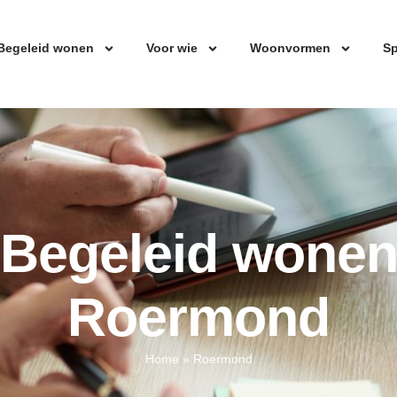
Begeleid wonen
Voor wie
Woonvormen
Sp
Begeleid wone
Roermond
Home
»
Roermond