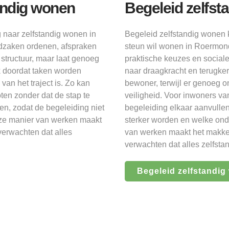
tandig wonen
Begeleid zelfst
g naar zelfstandig wonen in
Begeleid zelfstandig wonen 
dzaken ordenen, afspraken
steun wil wonen in Roermond.
tructuur, maar laat genoeg
praktische keuzes en sociale
jk doordat taken worden
naar draagkracht en terugker
van het traject is. Zo kan
bewoner, terwijl er genoeg o
ten zonder dat de stap te
veiligheid. Voor inwoners v
en, zodat de begeleiding niet
begeleiding elkaar aanvulle
eze manier van werken maakt
sterker worden en welke ond
verwachten dat alles
van werken maakt het makkel
verwachten dat alles zelfstan
Begeleid zelfstandi