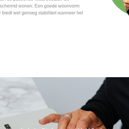
 beschermd wonen. Een goede woonvorm
 biedt wel genoeg stabiliteit wanneer het