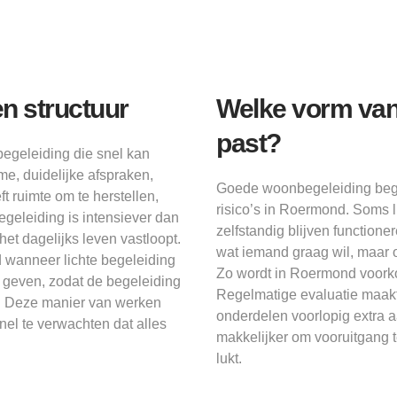
n structuur
Welke vorm van
past?
begeleiding die snel kan
e, duidelijke afspraken,
Goede woonbegeleiding begin
t ruimte om te herstellen,
risico’s in Roermond. Soms 
geleiding is intensiever dan
zelfstandig blijven function
t dagelijks leven vastloopt.
wat iemand graag wil, maar o
wanneer lichte begeleiding
Zo wordt in Roermond voorko
 geven, zodat de begeleiding
Regelmatige evaluatie maakt
n. Deze manier van werken
onderdelen voorlopig extra 
nel te verwachten dat alles
makkelijker om vooruitgang t
lukt.