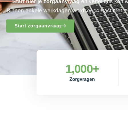
Start hier je zorgaanvraag
en vertel ons kort 
Binnen enkele werkdagen wordt er contact met 
Start zorgaanvraag
1,000
+
Zorgvragen