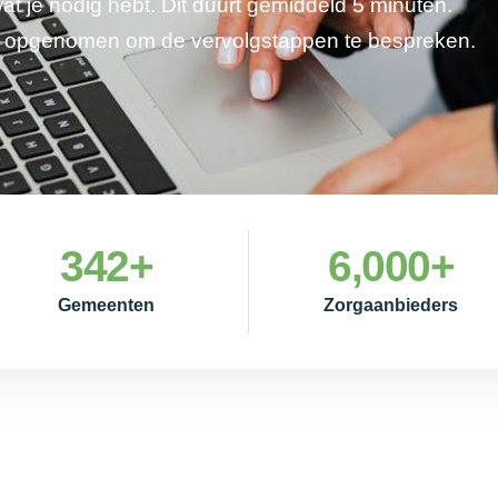
wat je nodig hebt. Dit duurt gemiddeld 5 minuten.
je opgenomen om de vervolgstappen te bespreken.
342
+
6,000
+
Gemeenten
Zorgaanbieders