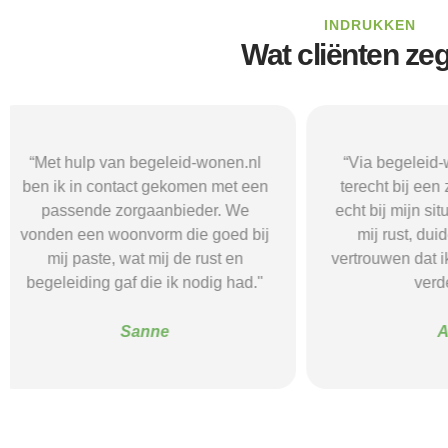
INDRUKKEN
Wat cliënten ze
“Via begeleid-wonen.nl kwam ik
“Met hulp va
terecht bij een zorgaanbieder die
vond i
echt bij mijn situatie paste. Dat gaf
zorgaanbieder
mij rust, duidelijkheid en het
ik nodig had.
vertrouwen dat ik met de juiste hulp
mij gehol
verder kon.”
structuur, o
Alice