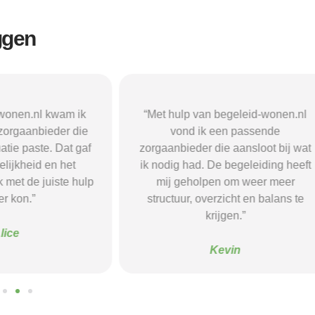
ggen
n begeleid-wonen.nl
“Met hulp van begeleid-wonen.n
k een passende
ben ik in contact gekomen met e
 die aansloot bij wat
passende zorgaanbieder. We
 De begeleiding heeft
vonden een woonvorm die goed b
pen om weer meer
mij paste, wat mij de rust en
verzicht en balans te
begeleiding gaf die ik nodig had.
krijgen.”
Sanne
Kevin