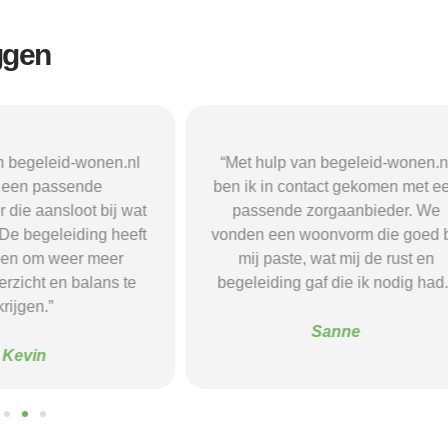
ggen
n begeleid-wonen.nl
“Met hulp van begeleid-wonen.n
k een passende
ben ik in contact gekomen met e
 die aansloot bij wat
passende zorgaanbieder. We
 De begeleiding heeft
vonden een woonvorm die goed b
pen om weer meer
mij paste, wat mij de rust en
verzicht en balans te
begeleiding gaf die ik nodig had.
krijgen.”
Sanne
Kevin