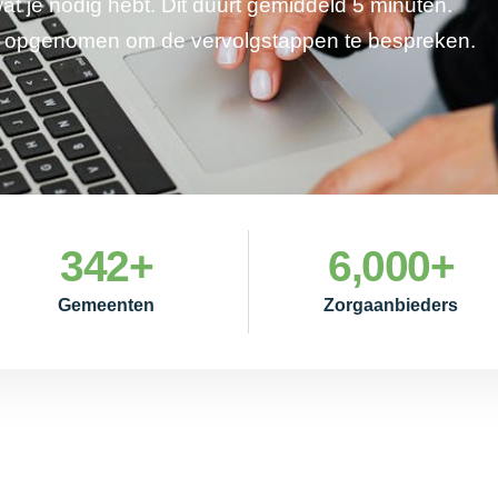
wat je nodig hebt. Dit duurt gemiddeld 5 minuten.
je opgenomen om de vervolgstappen te bespreken.
342
+
6,000
+
Gemeenten
Zorgaanbieders