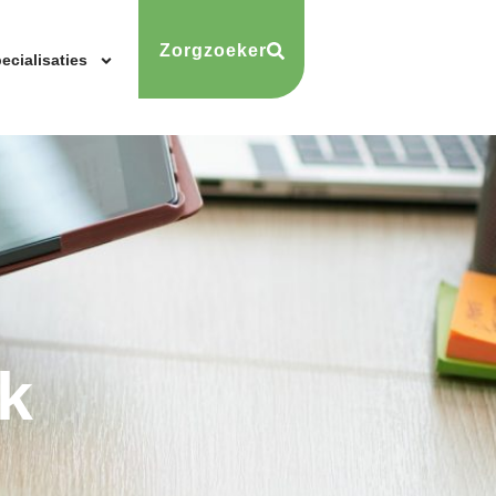
Zorgzoeker
ecialisaties
n
k