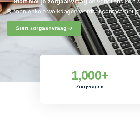
Start hier je zorgaanvraag
en vertel ons kort 
Binnen enkele werkdagen wordt er contact met 
Start zorgaanvraag
1,000
+
Zorgvragen