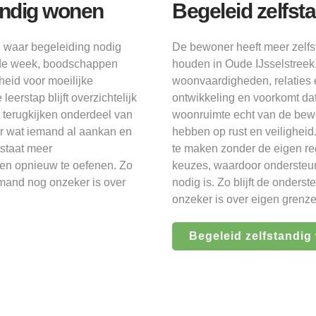
tandig wonen
Begeleid zelfst
n waar begeleiding nodig
De bewoner heeft meer zelfsta
n de week, boodschappen
houden in Oude IJsselstreek
heid voor moeilijke
woonvaardigheden, relaties 
eerstap blijft overzichtelijk
ontwikkeling en voorkomt dat 
 terugkijken onderdeel van
woonruimte echt van de bewon
aar wat iemand al aankan en
hebben op rust en veilighei
tstaat meer
te maken zonder de eigen reg
n en opnieuw te oefenen. Zo
keuzes, waardoor ondersteun
iemand nog onzeker is over
nodig is. Zo blijft de onder
onzeker is over eigen grenze
Begeleid zelfstandig