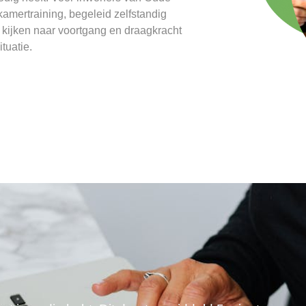
kamertraining, begeleid zelfstandig
kijken naar voortgang en draagkracht
tuatie.