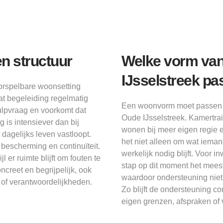
n structuur
Welke vorm van
IJsselstreek pa
oorspelbare woonsetting
at begeleiding regelmatig
Een woonvorm moet passen bi
hulpvraag en voorkomt dat
Oude IJsselstreek. Kamertrai
g is intensiever dan bij
wonen bij meer eigen regie e
agelijks leven vastloopt.
het niet alleen om wat iema
 bescherming en continuïteit.
werkelijk nodig blijft. Voor
 er ruimte blijft om fouten te
stap op dit moment het meest
creet en begrijpelijk, ook
waardoor ondersteuning niet
of verantwoordelijkheden.
Zo blijft de ondersteuning c
eigen grenzen, afspraken of