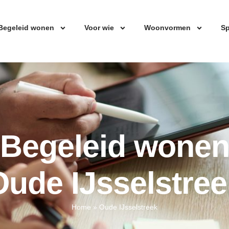
Begeleid wonen
Voor wie
Woonvormen
Sp
Begeleid wone
Oude IJsselstree
Home
»
Oude IJsselstreek