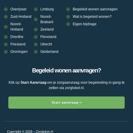
Overijssel
Limburg
Begeleid wonen aanvragen
Zuid-Holland
Noord-
Wat is begeleid wonen?
Brabant
Noord-
Eigen bijdrage
Holland
Zeeland
Drenthe
Flevoland
Friesland
Utrecht
Groningen
Gelderland
Begeleid wonen aanvragen?
Klik op
Start Aanvraag
om je zorgaanvraag voor begeleiding in gang te
zetten via zorgloket.nl.
Start aanvraag
Copyright © 2026 – Zorgloket.nl