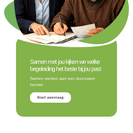
Samen met jou kijken we welke
begeleiding het beste bij jou past
Samen werken aan een duurzaam
herstel
Start aanvraag