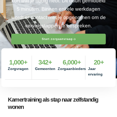
kort wat je nodig hebt. Dit duurt gemiddeld
5 minuten. Binnen enkele werkdagen
wordt er contact met je opgenomen om de
vervolgstappen te bespreken.
Start zorgaanvraag
1,000
+
342
+
6,000
+
20
+
Zorgvragen
Gemeenten
Zorgaanbieders
Jaar
ervaring
Kamertraining als stap naar zelfstandig
wonen