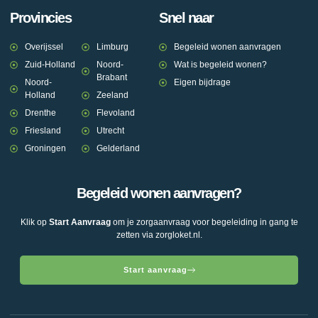
Provincies
Snel naar
Overijssel
Limburg
Begeleid wonen aanvragen
Zuid-Holland
Noord-
Wat is begeleid wonen?
Brabant
Noord-
Eigen bijdrage
Holland
Zeeland
Drenthe
Flevoland
Friesland
Utrecht
Groningen
Gelderland
Begeleid wonen aanvragen?
Klik op
Start Aanvraag
om je zorgaanvraag voor begeleiding in gang te
zetten via zorgloket.nl.
Start aanvraag