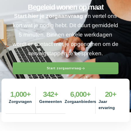
Begeleid wonen op maat
Start hier je zorgaanvraag
en vertel ons
kort wat je nodig hebt. Dit duurt gemiddeld
5 minuten. Binnen enkele werkdagen
wordt er contact met je opgenomen om de
vervolgstappen te bespreken.
Start zorgaanvraag
1,000
+
342
+
6,000
+
20
+
Zorgvragen
Gemeenten
Zorgaanbieders
Jaar
ervaring