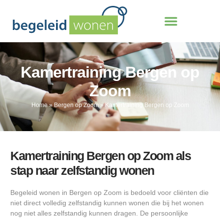
Kamertraining Bergen op
Zoom
Home
»
Bergen op Zoom
»
Kamertraining Bergen op Zoom
Kamertraining Bergen op Zoom als
stap naar zelfstandig wonen
Begeleid wonen in Bergen op Zoom is bedoeld voor cliënten die
niet direct volledig zelfstandig kunnen wonen die bij het wonen
nog niet alles zelfstandig kunnen dragen. De persoonlijke