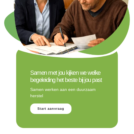
Samen met jou kijken we welke
begeleiding het beste bij jou past
Samen werken aan een duurzaam
herstel
Start aanvraag