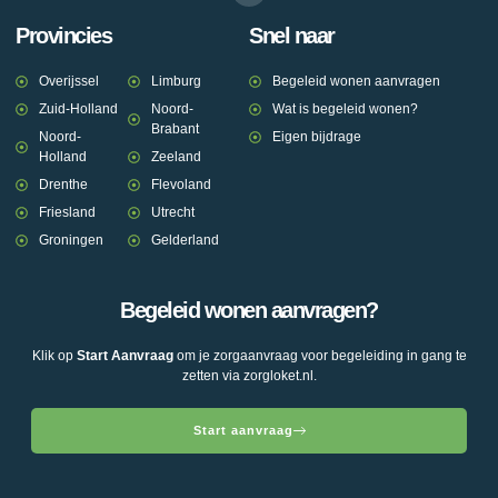
Provincies
Snel naar
Overijssel
Limburg
Begeleid wonen aanvragen
Zuid-Holland
Noord-
Wat is begeleid wonen?
Brabant
Noord-
Eigen bijdrage
Holland
Zeeland
Drenthe
Flevoland
Friesland
Utrecht
Groningen
Gelderland
Begeleid wonen aanvragen?
Klik op
Start Aanvraag
om je zorgaanvraag voor begeleiding in gang te
zetten via zorgloket.nl.
Start aanvraag