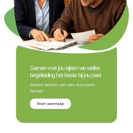
Samen met jou kijken we welke
begeleiding het beste bij jou past
Samen werken aan een duurzaam
herstel
Start aanvraag