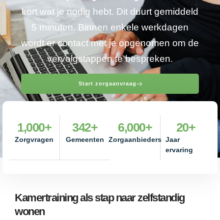
kort wat je nodig hebt. Dit duurt gemiddeld
5 minuten. Binnen enkele werkdagen
wordt er contact met je opgenomen om de
vervolgstappen te bespreken.
Start zorgaanvraag
1,000
+
342
+
6,000
+
20
+
Zorgvragen
Gemeenten
Zorgaanbieders
Jaar
ervaring
Kamertraining als stap naar zelfstandig
wonen