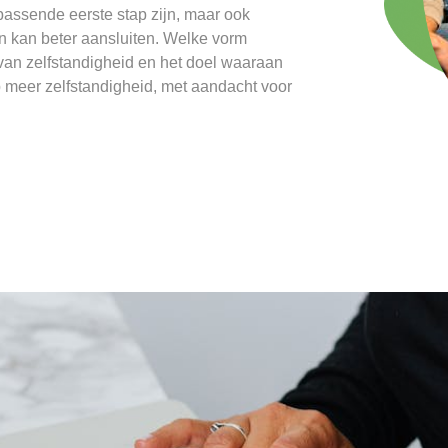
passende eerste stap zijn, maar ook
 kan beter aansluiten. Welke vorm
 van zelfstandigheid en het doel waaraan
p meer zelfstandigheid, met aandacht voor