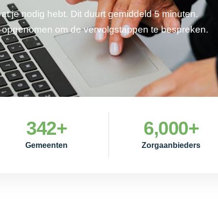
wat je nodig hebt. Dit duurt gemiddeld 5 minuten.
je opgenomen om de vervolgstappen te bespreken.
342
+
6,000
+
Gemeenten
Zorgaanbieders