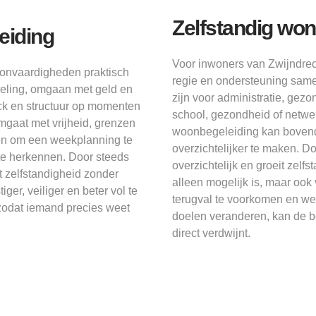
Zelfstandig won
eiding
Voor inwoners van Zwijndrec
oonvaardigheden praktisch
regie en ondersteuning sam
deling, omgaan met geld en
zijn voor administratie, gez
ack en structuur op momenten
school, gezondheid of netw
gaat met vrijheid, grenzen
woonbegeleiding kan bovendi
pen om een weekplanning te
overzichtelijker te maken. Doo
te herkennen. Door steeds
overzichtelijk en groeit zelf
eit zelfstandigheid zonder
alleen mogelijk is, maar ook
ger, veiliger en beter vol te
terugval te voorkomen en wel
zodat iemand precies weet
doelen veranderen, kan de 
direct verdwijnt.