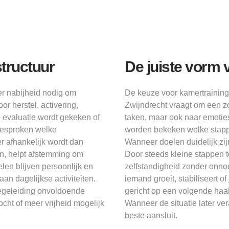
tructuur
De juiste vorm 
r nabijheid nodig om
De keuze voor kamertraining
or herstel, activering,
Zwijndrecht vraagt om een zo
 evaluatie wordt gekeken of
taken, maar ook naar emotie
besproken welke
worden bekeken welke stappe
 afhankelijk wordt dan
Wanneer doelen duidelijk zijn
jn, helpt afstemming om
Door steeds kleine stappen te 
len blijven persoonlijk en
zelfstandigheid zonder onno
an dagelijkse activiteiten.
iemand groeit, stabiliseert o
egeleiding onvoldoende
gericht op een volgende haal
cht of meer vrijheid mogelijk
Wanneer de situatie later v
beste aansluit.