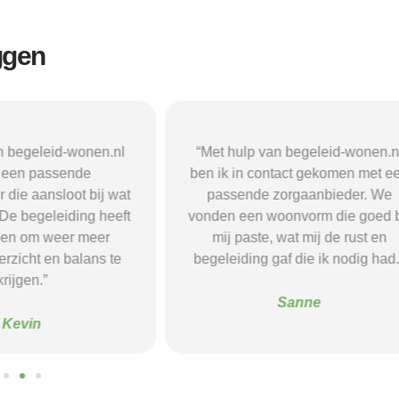
ggen
n begeleid-wonen.nl
“Met hulp van begeleid-wonen.n
k een passende
ben ik in contact gekomen met e
 die aansloot bij wat
passende zorgaanbieder. We
 De begeleiding heeft
vonden een woonvorm die goed b
pen om weer meer
mij paste, wat mij de rust en
verzicht en balans te
begeleiding gaf die ik nodig had.
krijgen.”
Sanne
Kevin