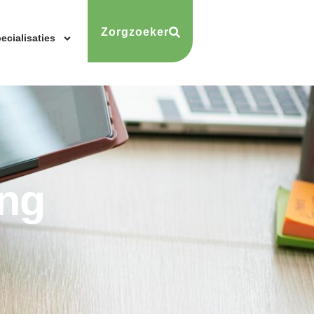
Zorgzoeker
ecialisaties
ing