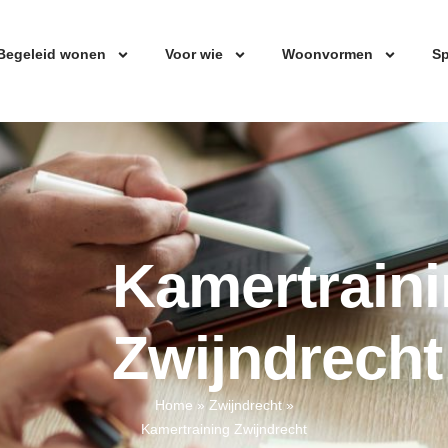
Begeleid wonen
Voor wie
Woonvormen
Sp
Kamertrain
Zwijndrecht
Home
»
Zwijndrecht
»
Kamertraining Zwijndrecht