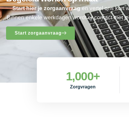
Start hier je zorgaanvraag
en vertel ons kort 
Binnen enkele werkdagen wordt er contact met 
Start zorgaanvraag
1,000
+
Zorgvragen