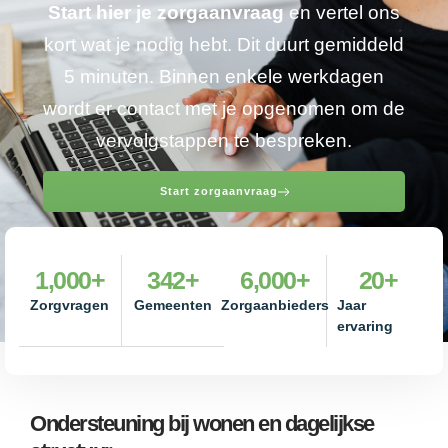
Start hier je zorgaanvraag
en vertel ons
kort wat je nodig hebt. Dit duurt gemiddeld
5 minuten. Binnen enkele werkdagen
wordt er contact met je opgenomen om de
vervolgstappen te bespreken.
Start zorgaanvraag
1,000
+
342
+
6,000
+
20
+
Zorgvragen
Gemeenten
Zorgaanbieders
Jaar
ervaring
Ondersteuning bij wonen en dagelijkse