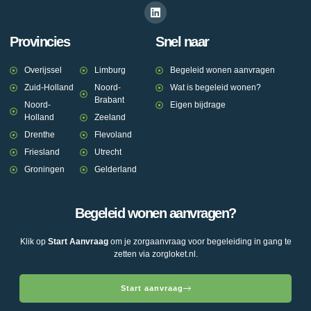
Provincies
Snel naar
Overijssel
Limburg
Begeleid wonen aanvragen
Zuid-Holland
Noord-
Wat is begeleid wonen?
Brabant
Noord-
Eigen bijdrage
Holland
Zeeland
Drenthe
Flevoland
Friesland
Utrecht
Groningen
Gelderland
Begeleid wonen aanvragen?
Klik op
Start Aanvraag
om je zorgaanvraag voor begeleiding in gang te
zetten via zorgloket.nl.
Start aanvraag