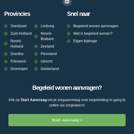
Provincies
Snel naar
Overijssel
Limburg
Begeleid wonen aanvragen
Zuid-Holland
Noord-
Wat is begeleid wonen?
Brabant
Noord-
Eigen bijdrage
Holland
Zeeland
Drenthe
Flevoland
Friesland
Utrecht
Groningen
Gelderland
Begeleid wonen aanvragen?
Klik op
Start Aanvraag
om je zorgaanvraag voor begeleiding in gang te
zetten via zorgloket.nl.
Start aanvraag