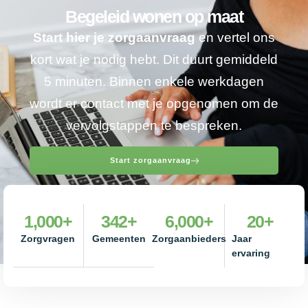
Begeleid wonen op maat
Start hier je zorgaanvraag
en vertel ons
kort wat je nodig hebt. Dit duurt gemiddeld
5 minuten. Binnen enkele werkdagen
wordt er contact met je opgenomen om de
vervolgstappen te bespreken.
Start zorgaanvraag
1,000
+
342
+
6,000
+
20
+
Zorgvragen
Gemeenten
Zorgaanbieders
Jaar
ervaring