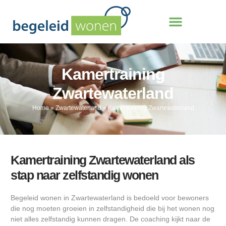
Kamertraining
Zwartewaterland
Home
»
Zwartewaterland
»
Kamertraining Zwartewaterland
Kamertraining Zwartewaterland als
stap naar zelfstandig wonen
Begeleid wonen in Zwartewaterland is bedoeld voor bewoners
die nog moeten groeien in zelfstandigheid die bij het wonen nog
niet alles zelfstandig kunnen dragen. De coaching kijkt naar de