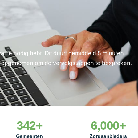
wat je nodig hebt. Dit duurt gemiddeld 5 minuten.
je opgenomen om de vervolgstappen te bespreken.
342
+
6,000
+
Gemeenten
Zorgaanbieders