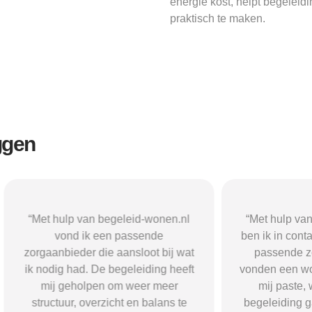
energie kost, helpt begele
praktisch te maken.
ggen
n begeleid-wonen.nl
“Met hulp van begeleid-wonen.n
k een passende
ben ik in contact gekomen met e
 die aansloot bij wat
passende zorgaanbieder. We
 De begeleiding heeft
vonden een woonvorm die goed b
pen om weer meer
mij paste, wat mij de rust en
verzicht en balans te
begeleiding gaf die ik nodig had.