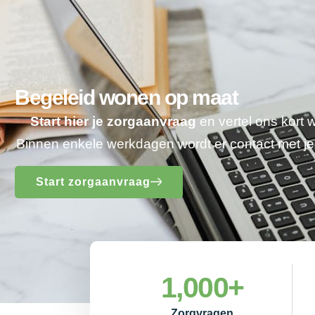
Begeleid wonen op maat
Start hier je zorgaanvraag
en vertel ons kort 
Binnen enkele werkdagen wordt er contact met 
Start zorgaanvraag
1,000
+
Zorgvragen