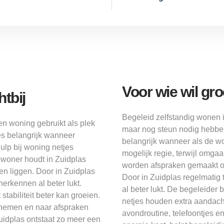
Voor wie wil gr
tbij
Begeleid zelfstandig wonen 
en woning gebruikt als plek
maar nog steun nodig hebben
es belangrijk wanneer
belangrijk wanneer als de w
ulp bij woning netjes
mogelijk regie, terwijl omga
ewoner houdt in Zuidplas
worden afspraken gemaakt o
ven liggen. Door in Zuidplas
Door in Zuidplas regelmatig 
herkennen al beter lukt.
al beter lukt. De begeleider 
tabiliteit beter kan groeien.
netjes houden extra aandacht
 nemen en naar afspraken
avondroutine, telefoontjes 
idplas ontstaat zo meer een