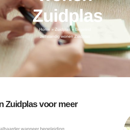
Zuidplas
Home
»
Zuidplas
»
Begeleid
zelfstandig wonen Zuidplas
n Zuidplas voor meer
aalbaarder wanneer begeleiding