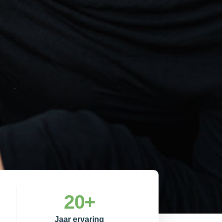
20
+
Jaar ervaring