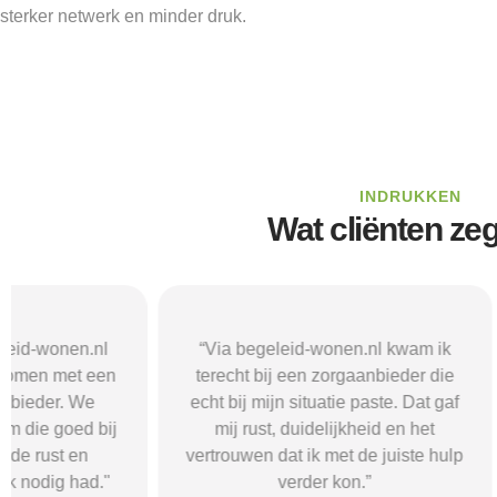
sterker netwerk en minder druk.
INDRUKKEN
Wat cliënten ze
“Via begeleid-wonen.nl kwam ik
“Met hulp va
terecht bij een zorgaanbieder die
vond i
echt bij mijn situatie paste. Dat gaf
zorgaanbieder
mij rust, duidelijkheid en het
ik nodig had.
vertrouwen dat ik met de juiste hulp
mij gehol
verder kon.”
structuur, o