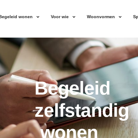
Begeleid wonen
Voor wie
Woonvormen
Sp
Begeleid
zelfstandig
wonen