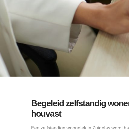
Begeleid zelfstandig wone
houvast
Een zelfstandige woonplek in Zuidplas wordt h