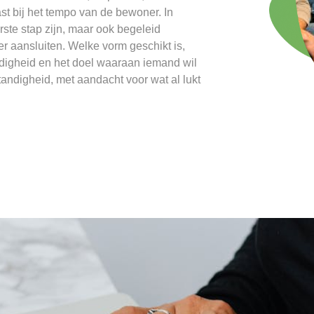
st bij het tempo van de bewoner. In
te stap zijn, maar ook begeleid
 aansluiten. Welke vorm geschikt is,
ndigheid en het doel waaraan iemand wil
tandigheid, met aandacht voor wat al lukt