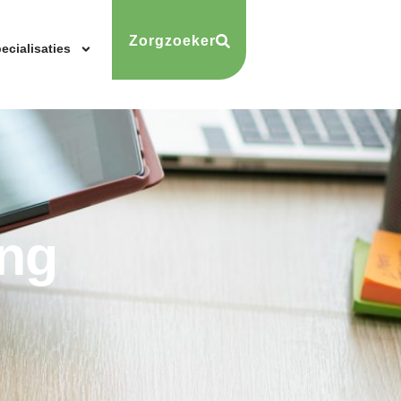
Zorgzoeker
ecialisaties
ing