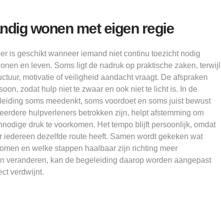
andig wonen met eigen regie
 is geschikt wanneer iemand niet continu toezicht nodig
wonen en leven. Soms ligt de nadruk op praktische zaken, terwijl
ructuur, motivatie of veiligheid aandacht vraagt. De afspraken
n, zodat hulp niet te zwaar en ook niet te licht is. In de
geleiding soms meedenkt, soms voordoet en soms juist bewust
eerdere hulpverleners betrokken zijn, helpt afstemming om
nnodige druk te voorkomen. Het tempo blijft persoonlijk, omdat
or iedereen dezelfde route heeft. Samen wordt gekeken wat
komen en welke stappen haalbaar zijn richting meer
len veranderen, kan de begeleiding daarop worden aangepast
ct verdwijnt.