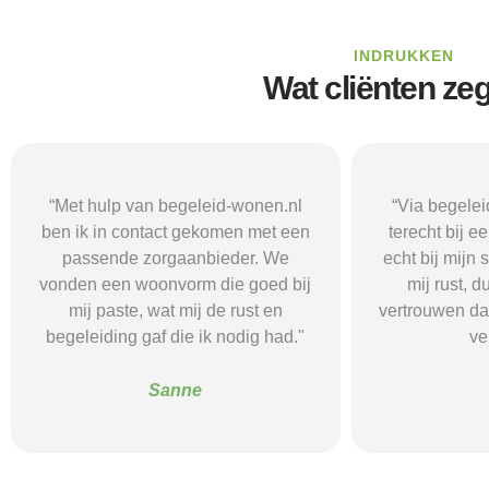
INDRUKKEN
Wat cliënten ze
“Via begeleid-wonen.nl kwam ik
“Met hulp va
terecht bij een zorgaanbieder die
vond i
echt bij mijn situatie paste. Dat gaf
zorgaanbieder
mij rust, duidelijkheid en het
ik nodig had.
vertrouwen dat ik met de juiste hulp
mij gehol
verder kon.”
structuur, o
Alice