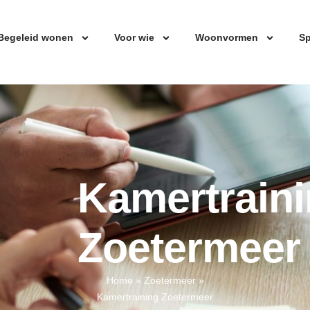
Begeleid wonen
Voor wie
Woonvormen
Sp
Kamertrain
Zoetermeer
Home
»
Zoetermeer
»
Kamertraining Zoetermeer