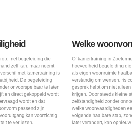
ligheid
Welke woonvorm 
rop, met begeleiding die
Of kamertraining in Zoeterme
emand zelf kan, maar neemt
hoeveelheid begeleiding die 
verschil met kamertraining is
als eigen woonruimte haalbaa
nabijheid. De begeleiding
verstandig om wensen, risico
inder onvoorspelbaar te laten
gesprek helpt om niet allee
jft en direct gekoppeld wordt
krijgen. Door steeds kleine st
vervraagd wordt en dat
zelfstandigheid zonder onnod
woonvorm passend zijn
welke woonvaardigheden eers
vooruitgang kan voorzichtig
volgende haalbare stap, zond
eit te verliezen.
later verandert, kan opnieu