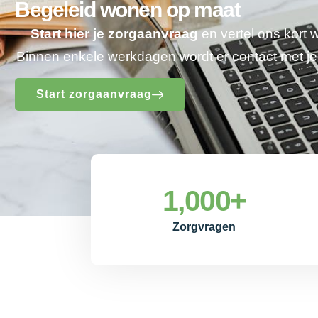
Begeleid wonen op maat
Start hier je zorgaanvraag
en vertel ons kort 
Binnen enkele werkdagen wordt er contact met 
Start zorgaanvraag
1,000
+
Zorgvragen