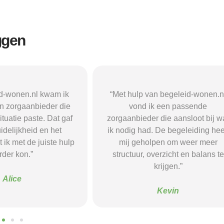
ggen
n begeleid-wonen.nl
“Met hulp van begeleid-wonen.n
k een passende
ben ik in contact gekomen met e
 die aansloot bij wat
passende zorgaanbieder. We
 De begeleiding heeft
vonden een woonvorm die goed b
pen om weer meer
mij paste, wat mij de rust en
verzicht en balans te
begeleiding gaf die ik nodig had.
krijgen.”
Sanne
Kevin