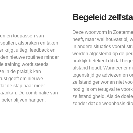
Begeleid zelfst
Deze woonvorm in Zoetermeer
len en toepassen van
heeft, maar wel houvast bij 
 spullen, afspraken en taken
in andere situaties vooral st
 krijgt uitleg, feedback en
worden afgestemd op de persoo
rden nieuwe routines minder
praktijk betekent dit dat be
e training wordt steeds
afstand houdt. Wanneer er m
e in de praktijk kan
tegenstrijdige adviezen en o
rust geeft om nieuwe
zelfstandiger wonen niet vo
dat de stap naar meer
nodig is om terugval te voor
nd aankan. De combinatie van
zelfstandigheid. Als de doe
beter blijven hangen.
zonder dat de woonbasis dire