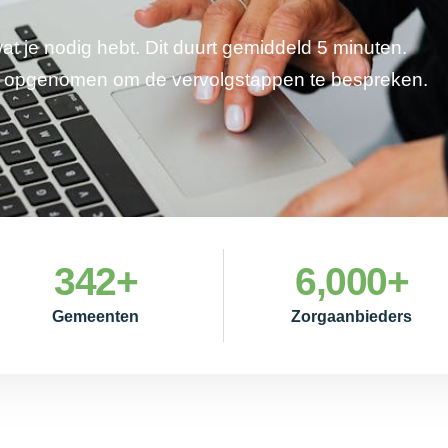
wat je nodig hebt. Dit duurt gemiddeld 5 minuten.
je opgenomen om de vervolgstappen te bespreken.
342
+
6,000
+
Gemeenten
Zorgaanbieders