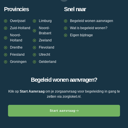
Provincies
Snel naar
Overijssel
Limburg
Begeleid wonen aanvragen
Zuid-Holland
Noord-
Wat is begeleid wonen?
Brabant
Noord-
Eigen bijdrage
Holland
Zeeland
Drenthe
Flevoland
Friesland
Utrecht
Groningen
Gelderland
Begeleid wonen aanvragen?
Klik op
Start Aanvraag
om je zorgaanvraag voor begeleiding in gang te
zetten via zorgloket.nl.
Start aanvraag