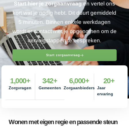
Start hier je zorgaanvraag
en vertel ons
kort wat je nodig hebt. Dit duurt gemiddeld
5 minuten. Binnen enkele werkdagen
wordt er contact met je opgenomen om de
vervolgstappen te bespreken.
Start zorgaanvraag
1,000
+
342
+
6,000
+
20
+
Zorgvragen
Gemeenten
Zorgaanbieders
Jaar
ervaring
Wonen met eigen regie en passende steun