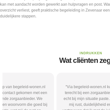
kan met aandacht worden gewerkt aan hulpvragen en post. Wa
overzicht verliest, geeft praktische begeleiding in Zevenaar ee
duidelijkere stappen.
INDRUKKEN
Wat cliënten ze
“Via begeleid-wonen.nl kwam ik
“Met hulp va
terecht bij een zorgaanbieder die
vond i
echt bij mijn situatie paste. Dat gaf
zorgaanbieder
mij rust, duidelijkheid en het
ik nodig had.