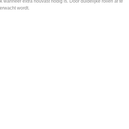
 wanneer extra houvast nodig is. Door duidelijke rollen af te
erwacht wordt.