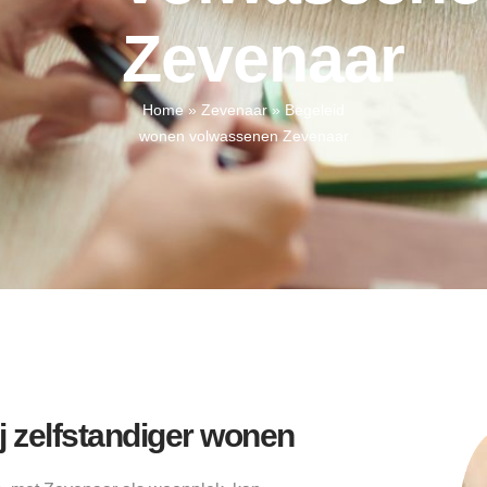
Zevenaar
Home
»
Zevenaar
»
Begeleid
wonen volwassenen Zevenaar
j zelfstandiger wonen