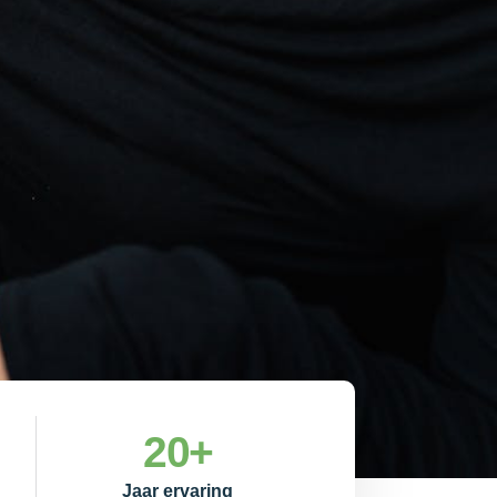
20
+
Jaar ervaring