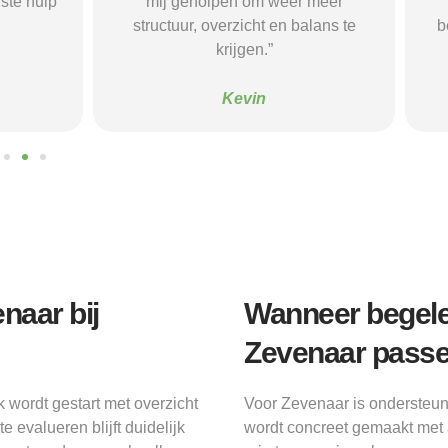
pen om weer meer
mij paste, wat mij de rust en
verzicht en balans te
begeleiding gaf die ik nodig had.
krijgen.”
Sanne
Kevin
naar bij
Wanneer begele
Zevenaar passe
 wordt gestart met overzicht
Voor Zevenaar is ondersteu
 evalueren blijft duidelijk
wordt concreet gemaakt met 