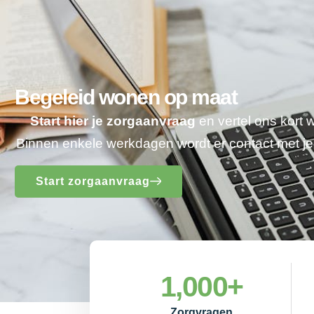
Begeleid wonen op maat
Start hier je zorgaanvraag
en vertel ons kort 
Binnen enkele werkdagen wordt er contact met 
Start zorgaanvraag
1,000
+
Zorgvragen