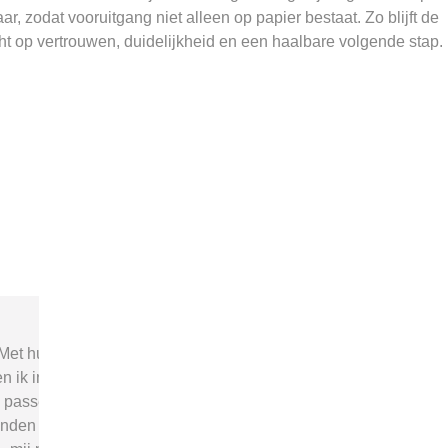
ar, zodat vooruitgang niet alleen op papier bestaat. Zo blijft de
t op vertrouwen, duidelijkheid en een haalbare volgende stap.
l
“Via begeleid-wonen.nl kwam ik
“Met hu
en
terecht bij een zorgaanbieder die
v
echt bij mijn situatie paste. Dat gaf
zorgaanb
ij
mij rust, duidelijkheid en het
ik nodig