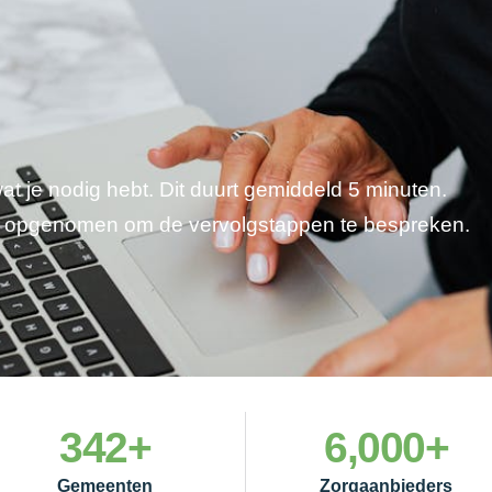
wat je nodig hebt. Dit duurt gemiddeld 5 minuten.
je opgenomen om de vervolgstappen te bespreken.
342
+
6,000
+
Gemeenten
Zorgaanbieders