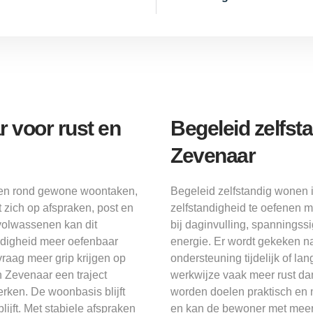
 voor rust en
Begeleid zelfs
Zevenaar
ven rond gewone woontaken,
Begeleid zelfstandig wonen 
t zich op afspraken, post en
zelfstandigheid te oefenen 
gvolwassenen kan dit
bij daginvulling, spanningss
ndigheid meer oefenbaar
energie. Er wordt gekeken n
raag meer grip krijgen op
ondersteuning tijdelijk of la
n Zevenaar een traject
werkwijze vaak meer rust dan
erken. De woonbasis blijft
worden doelen praktisch en m
lijft. Met stabiele afspraken
en kan de bewoner met meer v