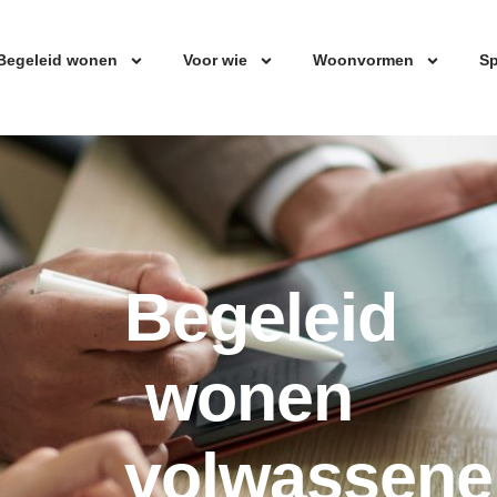
Begeleid wonen
Voor wie
Woonvormen
Sp
Begeleid
wonen
volwassene