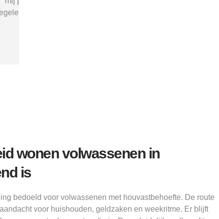
vertrouwen dat ik met de juiste hulp
mij 
"
verder kon.”
structu
Alice
id wonen volwassenen in
nd is
ning bedoeld voor volwassenen met houvastbehoefte. De route
aandacht voor huishouden, geldzaken en weekritme. Er blijft