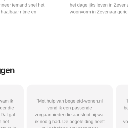
nneer iemand snel het
het dagelijks leven in Zevena
n haalbaar ritme en
woonvorm in Zevenaar gerich
ggen
n begeleid-wonen.nl
“Met hulp van begeleid-wonen.n
k een passende
ben ik in contact gekomen met e
 die aansloot bij wat
passende zorgaanbieder. We
 De begeleiding heeft
vonden een woonvorm die goed b