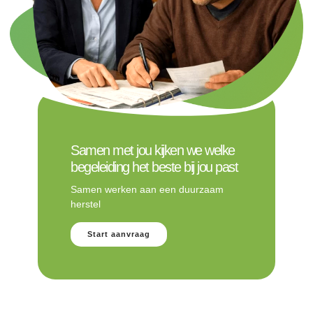
Samen met jou kijken we welke
begeleiding het beste bij jou past
Samen werken aan een duurzaam
herstel
Start aanvraag