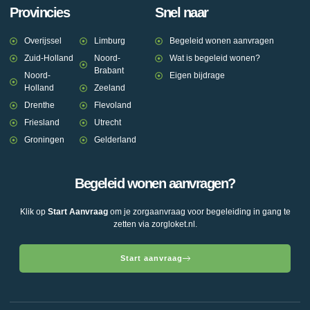
Provincies
Snel naar
Overijssel
Limburg
Begeleid wonen aanvragen
Zuid-Holland
Noord-
Wat is begeleid wonen?
Brabant
Noord-
Eigen bijdrage
Holland
Zeeland
Drenthe
Flevoland
Friesland
Utrecht
Groningen
Gelderland
Begeleid wonen aanvragen?
Klik op
Start Aanvraag
om je zorgaanvraag voor begeleiding in gang te
zetten via zorgloket.nl.
Start aanvraag