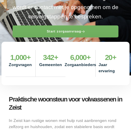
wordt er contact met je opgenomen om de
vervolgstappen te bespreken.
Start zorgaanvraag
1,000
+
342
+
6,000
+
20
+
Zorgvragen
Gemeenten
Zorgaanbieders
Jaar
ervaring
Praktische woonsteun voor volwassenen in
Zeist
In Zeist kan rustige wonen met hulp rust aanbrengen rond
zelfzorg en huishouden, zodat een stabielere basis wordt