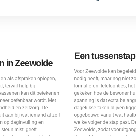
Een tussenstap 
en in Zeewolde
Voor Zeewolde kan begeleid 
en als afspraken oplopen,
nodig heeft, maar nog niet z
, terwijl hulp bij
formulieren, telefoontjes, h
lwassenen kan dit betekenen
gekeken hoe de bewoner hulp
 meer oefenbaar wordt. Met
spanning is dat extra belan
dheid en zelfzorg. De
dagelijkse taken blijven lig
it aan bij wat iemand al zelf
opgebouwd vanuit wat haalbaa
n op daginvulling en
welke volgende stap past. De
steun mist, geeft
Zeewolde, zodat vooruitgang 