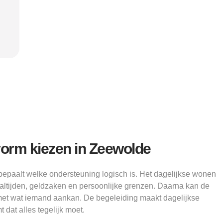
"
verder kon.”
structu
Alice
vorm kiezen in Zeewolde
paalt welke ondersteuning logisch is. Het dagelijkse wonen
altijden, geldzaken en persoonlijke grenzen. Daarna kan de
et wat iemand aankan. De begeleiding maakt dagelijkse
 dat alles tegelijk moet.