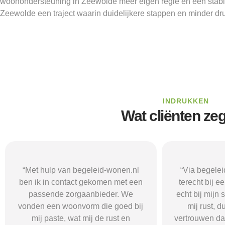
woonondersteuning in Zeewolde meer eigen regie en een stabiel
Zeewolde een traject waarin duidelijkere stappen en minder dru
INDRUKKEN
Wat cliënten ze
“Via begeleid-wonen.nl kwam ik
“Met hulp va
terecht bij een zorgaanbieder die
vond i
echt bij mijn situatie paste. Dat gaf
zorgaanbieder
mij rust, duidelijkheid en het
ik nodig had.
vertrouwen dat ik met de juiste hulp
mij gehol