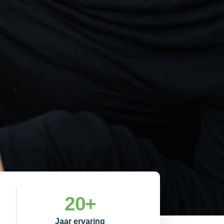
20
+
Jaar ervaring