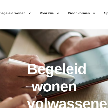
Begeleid wonen
Voor wie
Woonvormen
Sp
Begeleid
wonen
volwassene