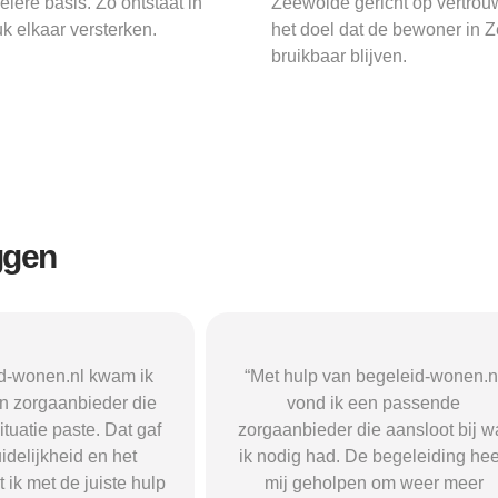
ere basis. Zo ontstaat in
Zeewolde gericht op vertrouw
k elkaar versterken.
het doel dat de bewoner in 
bruikbaar blijven.
ggen
n begeleid-wonen.nl
“Met hulp van begeleid-wonen.n
k een passende
ben ik in contact gekomen met e
 die aansloot bij wat
passende zorgaanbieder. We
 De begeleiding heeft
vonden een woonvorm die goed b
pen om weer meer
mij paste, wat mij de rust en