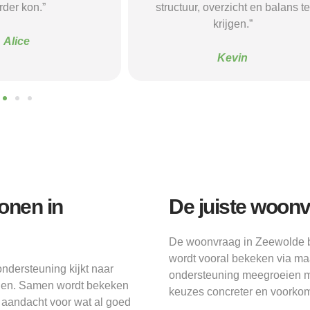
verzicht en balans te
begeleiding gaf die ik nodig had.
krijgen.”
Sanne
Kevin
onen in
De juiste woon
De woonvraag in Zeewolde be
wordt vooral bekeken via ma
ndersteuning kijkt naar
ondersteuning meegroeien m
onen. Samen wordt bekeken
keuzes concreter en voorkomt
s aandacht voor wat al goed