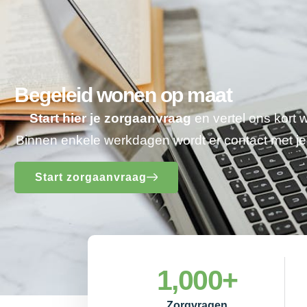
Begeleid wonen op maat
Start hier je zorgaanvraag
en vertel ons kort 
Binnen enkele werkdagen wordt er contact met 
Start zorgaanvraag
1,000
+
Zorgvragen