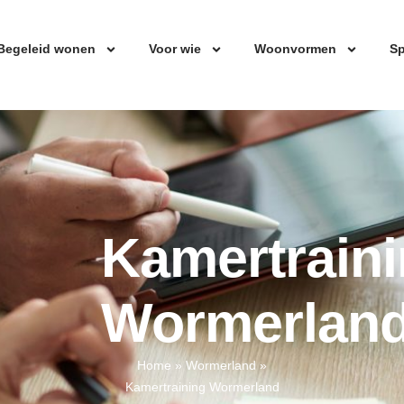
Begeleid wonen
Voor wie
Woonvormen
Sp
Kamertrain
Wormerlan
Home
»
Wormerland
»
Kamertraining Wormerland