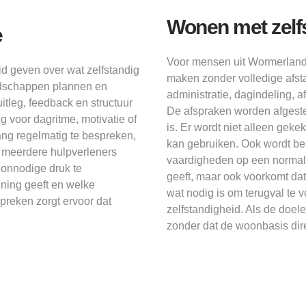
Wonen met zelf
e
Voor mensen uit Wormerland
d geven over wat zelfstandig
maken zonder volledige afst
odschappen plannen en
administratie, dagindeling, a
itleg, feedback en structuur
De afspraken worden afgestem
 voor dagritme, motivatie of
is. Er wordt niet alleen gek
ng regelmatig te bespreken,
kan gebruiken. Ook wordt b
r meerdere hulpverleners
vaardigheden op een normale
 onnodige druk te
geeft, maar ook voorkomt da
nning geeft en welke
wat nodig is om terugval te 
preken zorgt ervoor dat
zelfstandigheid. Als de doe
zonder dat de woonbasis dire