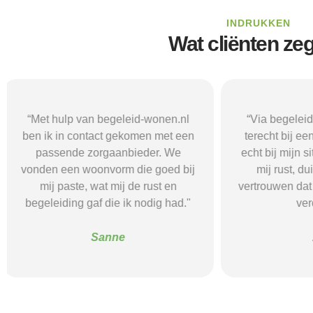
INDRUKKEN
Wat cliënten ze
“Via begeleid-wonen.nl kwam ik
“Met hulp va
terecht bij een zorgaanbieder die
vond i
echt bij mijn situatie paste. Dat gaf
zorgaanbieder
mij rust, duidelijkheid en het
ik nodig had.
vertrouwen dat ik met de juiste hulp
mij gehol
verder kon.”
structuur, o
Alice