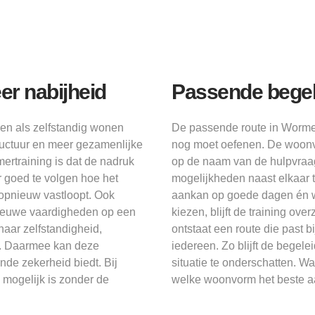
r nabijheid
Passende begel
n als zelfstandig wonen
De passende route in Wormer
tructuur en meer gezamenlijke
nog moet oefenen. De woonvo
ertraining is dat de nadruk
op de naam van de hulpvraag
r goed te volgen hoe het
mogelijkheden naast elkaar 
 opnieuw vastloopt. Ook
aankan op goede dagen én wa
ieuwe vaardigheden op een
kiezen, blijft de training ove
aar zelfstandigheid,
ontstaat een route die past 
rk. Daarmee kan deze
iedereen. Zo blijft de begel
de zekerheid biedt. Bij
situatie te onderschatten. W
 mogelijk is zonder de
welke woonvorm het beste aa