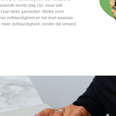
ssende eerste stap zijn, maar ook
 kan beter aansluiten. Welke vorm
 van zelfstandigheid en het doel waaraan
p meer zelfstandigheid, zonder dat iemand