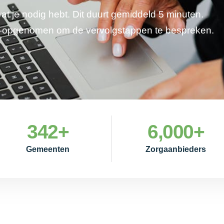
wat je nodig hebt. Dit duurt gemiddeld 5 minuten.
je opgenomen om de vervolgstappen te bespreken.
342
+
6,000
+
Gemeenten
Zorgaanbieders