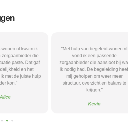
ggen
n begeleid-wonen.nl
“Met hulp van begeleid-wonen.n
k een passende
ben ik in contact gekomen met e
 die aansloot bij wat
passende zorgaanbieder. We
 De begeleiding heeft
vonden een woonvorm die goed b
pen om weer meer
mij paste, wat mij de rust en
verzicht en balans te
begeleiding gaf die ik nodig had.
krijgen.”
Sanne
Kevin