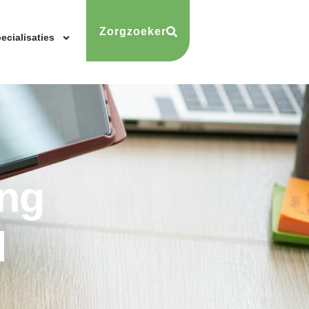
Zorgzoeker
ecialisaties
ing
d