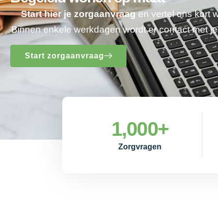
Start hier je zorgaanvraag
en vertel ons kort 
Binnen enkele werkdagen wordt er contact met 
Start zorgaanvraag
1,000
+
Zorgvragen