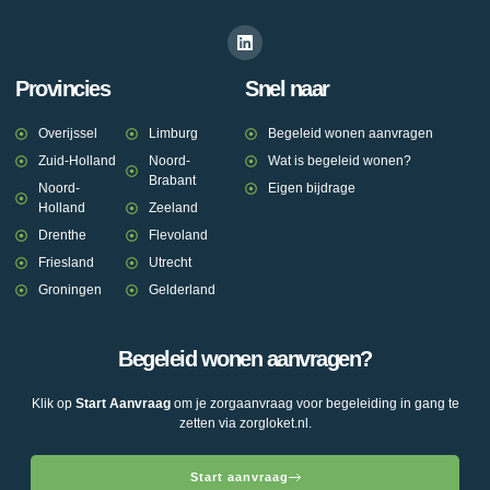
Provincies
Snel naar
Overijssel
Limburg
Begeleid wonen aanvragen
Zuid-Holland
Noord-
Wat is begeleid wonen?
Brabant
Noord-
Eigen bijdrage
Holland
Zeeland
Drenthe
Flevoland
Friesland
Utrecht
Groningen
Gelderland
Begeleid wonen aanvragen?
Klik op
Start Aanvraag
om je zorgaanvraag voor begeleiding in gang te
zetten via zorgloket.nl.
Start aanvraag