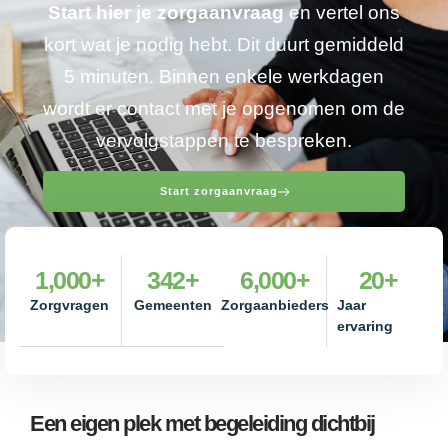
Start hier je zorgaanvraag
en vertel ons
kort wat je nodig hebt. Dit duurt gemiddeld
5 minuten. Binnen enkele werkdagen
wordt er contact met je opgenomen om de
vervolgstappen te bespreken.
Start zorgaanvraag
1,000
+
342
+
6,000
+
20
+
Zorgvragen
Gemeenten
Zorgaanbieders
Jaar
ervaring
Een eigen plek met begeleiding dichtbij