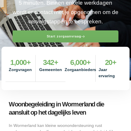
5 minuten. Binnen enkele werkdagen
wordt er contact met je opgenomen om de
vervolgstappen te bespreken.
Start zorgaanvraag
1,000
+
342
+
6,000
+
20
+
Zorgvragen
Gemeenten
Zorgaanbieders
Jaar
ervaring
Woonbegeleiding in Wormerland die
aansluit op het dagelijks leven
In Wormerland kan kleine woonondersteuning rust