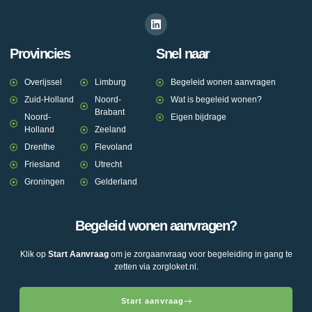
Provincies
Snel naar
Overijssel
Limburg
Begeleid wonen aanvragen
Zuid-Holland
Noord-
Wat is begeleid wonen?
Brabant
Noord-
Eigen bijdrage
Holland
Zeeland
Drenthe
Flevoland
Friesland
Utrecht
Groningen
Gelderland
Begeleid wonen aanvragen?
Klik op
Start Aanvraag
om je zorgaanvraag voor begeleiding in gang te
zetten via zorgloket.nl.
Start aanvraag