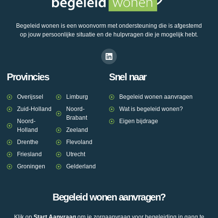
Begeleid wonen is een woonvorm met ondersteuning die is afgestemd
op jouw persoonlijke situatie en de hulpvragen die je mogelijk hebt.
Provincies
Snel naar
Overijssel
Limburg
Begeleid wonen aanvragen
Zuid-Holland
Noord-
Wat is begeleid wonen?
Brabant
Noord-
Eigen bijdrage
Holland
Zeeland
Drenthe
Flevoland
Friesland
Utrecht
Groningen
Gelderland
Begeleid wonen aanvragen?
Klik op
Start Aanvraag
om je zorgaanvraag voor begeleiding in gang te