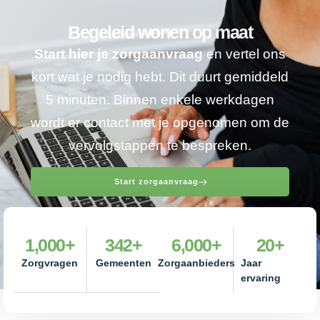
Begeleid wonen op maat
Start hier je zorgaanvraag
en vertel ons
kort wat je nodig hebt. Dit duurt gemiddeld
5 minuten. Binnen enkele werkdagen
wordt er contact met je opgenomen om de
vervolgstappen te bespreken.
Start zorgaanvraag
1,000
+
342
+
6,000
+
20
+
Zorgvragen
Gemeenten
Zorgaanbieders
Jaar
ervaring