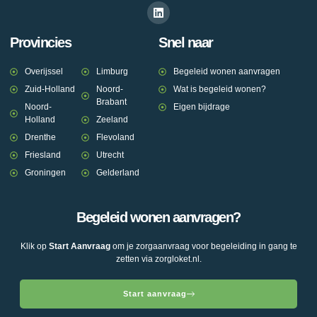
Provincies
Snel naar
Overijssel
Limburg
Begeleid wonen aanvragen
Zuid-Holland
Noord-
Wat is begeleid wonen?
Brabant
Noord-
Eigen bijdrage
Holland
Zeeland
Drenthe
Flevoland
Friesland
Utrecht
Groningen
Gelderland
Begeleid wonen aanvragen?
Klik op
Start Aanvraag
om je zorgaanvraag voor begeleiding in gang te
zetten via zorgloket.nl.
Start aanvraag