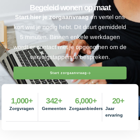
Begeleid wonen op maat
Start hier je zorgaanvraag
en vertel ons
kort wat je nodig hebt. Dit duurt gemiddeld
5 minuten. Binnen enkele werkdagen
wordt er contact met je opgenomen om de
vervolgstappen te bespreken.
Start zorgaanvraag
1,000
+
342
+
6,000
+
20
+
Zorgvragen
Gemeenten
Zorgaanbieders
Jaar
ervaring