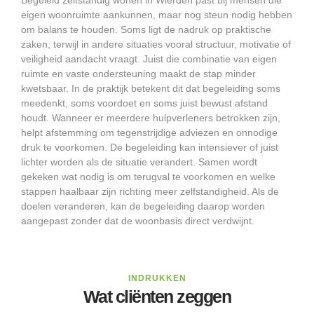
Begeleid zelfstandig wonen in Wierden past bij mensen die
eigen woonruimte aankunnen, maar nog steun nodig hebben
om balans te houden. Soms ligt de nadruk op praktische
zaken, terwijl in andere situaties vooral structuur, motivatie of
veiligheid aandacht vraagt. Juist die combinatie van eigen
ruimte en vaste ondersteuning maakt de stap minder
kwetsbaar. In de praktijk betekent dit dat begeleiding soms
meedenkt, soms voordoet en soms juist bewust afstand
houdt. Wanneer er meerdere hulpverleners betrokken zijn,
helpt afstemming om tegenstrijdige adviezen en onnodige
druk te voorkomen. De begeleiding kan intensiever of juist
lichter worden als de situatie verandert. Samen wordt
gekeken wat nodig is om terugval te voorkomen en welke
stappen haalbaar zijn richting meer zelfstandigheid. Als de
doelen veranderen, kan de begeleiding daarop worden
aangepast zonder dat de woonbasis direct verdwijnt.
INDRUKKEN
Wat cliënten zeggen