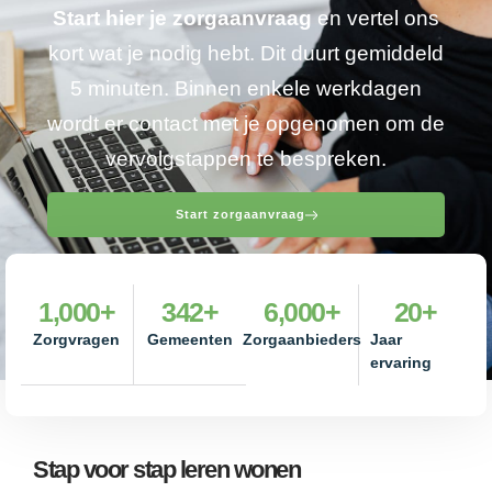
Start hier je zorgaanvraag
en vertel ons
kort wat je nodig hebt. Dit duurt gemiddeld
5 minuten. Binnen enkele werkdagen
wordt er contact met je opgenomen om de
vervolgstappen te bespreken.
Start zorgaanvraag
1,000
+
342
+
6,000
+
20
+
Zorgvragen
Gemeenten
Zorgaanbieders
Jaar
ervaring
Stap voor stap leren wonen