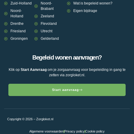
Zuid-Holland
Noord-
Wat is begeleid wonen?
Brabant
Noord-
Eigen bijdrage
Holland
Zeeland
Drenthe
Flevoland
Friesland
Utrecht
Groningen
Gelderland
Begeleid wonen aanvragen?
Klik op
Start Aanvraag
om je zorgaanvraag voor begeleiding in gang te
zetten via zorgloket.nl.
Start aanvraag
Copyright © 2026 – Zorgloket.nl
Algemene voorwaarden
Privacy policy
Cookie policy