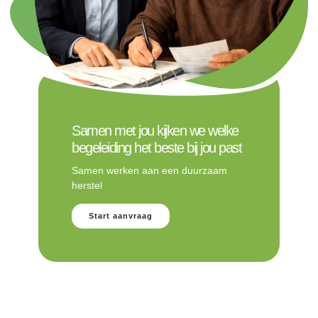
Samen met jou kijken we welke
begeleiding het beste bij jou past
Samen werken aan een duurzaam
herstel
Start aanvraag