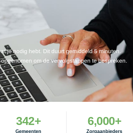
wat je nodig hebt. Dit duurt gemiddeld 5 minuten.
je opgenomen om de vervolgstappen te bespreken.
342
+
6,000
+
Gemeenten
Zorgaanbieders