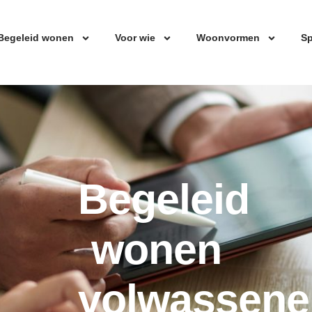
Begeleid wonen
Voor wie
Woonvormen
Sp
Begeleid
wonen
volwassene