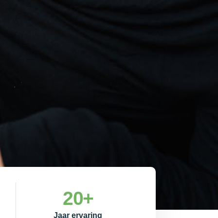
20
+
Jaar ervaring