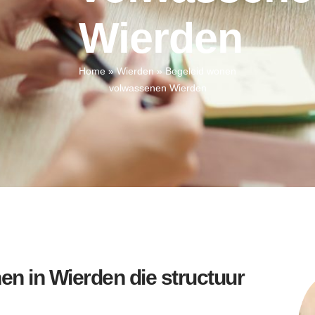
Wierden
Home
»
Wierden
»
Begeleid wonen
volwassenen Wierden
n in Wierden die structuur