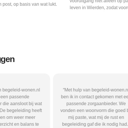
vooruitgang niet alleen op pa
post, op basis van wat lukt.
leven in Wierden, zodat vooru
ggen
n begeleid-wonen.nl
“Met hulp van begeleid-wonen.n
k een passende
ben ik in contact gekomen met e
 die aansloot bij wat
passende zorgaanbieder. We
 De begeleiding heeft
vonden een woonvorm die goed b
pen om weer meer
mij paste, wat mij de rust en
verzicht en balans te
begeleiding gaf die ik nodig had.