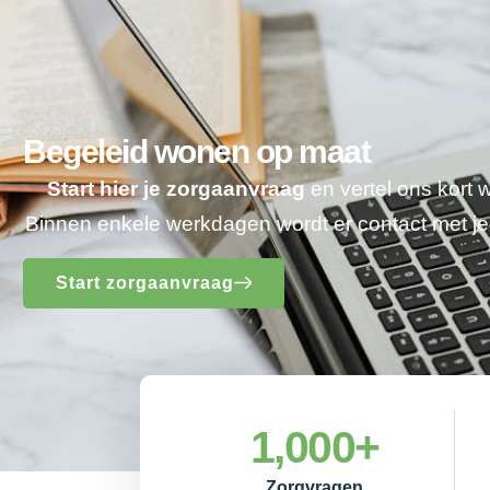
Begeleid wonen op maat
Start hier je zorgaanvraag
en vertel ons kort 
Binnen enkele werkdagen wordt er contact met 
Start zorgaanvraag
1,000
+
Zorgvragen