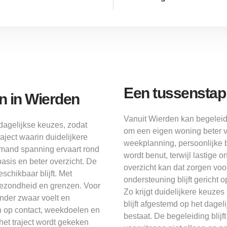
Een tussenstap 
en in Wierden
Vanuit Wierden kan begeleid
dagelijkse keuzes, zodat
om een eigen woning beter vo
raject waarin duidelijkere
weekplanning, persoonlijke 
emand spanning ervaart rond
wordt benut, terwijl lastige
asis en beter overzicht. De
overzicht kan dat zorgen vo
eschikbaar blijft. Met
ondersteuning blijft gericht
gezondheid en grenzen. Voor
Zo krijgt duidelijkere keuze
nder zwaar voelt en
blijft afgestemd op het dagel
ch op contact, weekdoelen en
bestaat. De begeleiding blijf
 het traject wordt gekeken