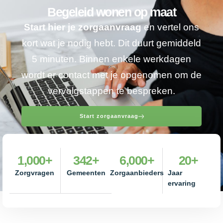
Begeleid wonen op maat
Start hier je zorgaanvraag
en vertel ons
kort wat je nodig hebt. Dit duurt gemiddeld
5 minuten. Binnen enkele werkdagen
wordt er contact met je opgenomen om de
vervolgstappen te bespreken.
Start zorgaanvraag
1,000
+
342
+
6,000
+
20
+
Zorgvragen
Gemeenten
Zorgaanbieders
Jaar
ervaring