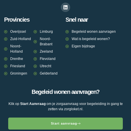
Provincies
Snel naar
Overijssel
Limburg
Begeleid wonen aanvragen
Zuid-Holland
Noord-
Wat is begeleid wonen?
Brabant
Noord-
Eigen bijdrage
Holland
Zeeland
Drenthe
Flevoland
Friesland
Utrecht
Groningen
Gelderland
Begeleid wonen aanvragen?
Klik op
Start Aanvraag
om je zorgaanvraag voor begeleiding in gang te
zetten via zorgloket.nl.
Start aanvraag