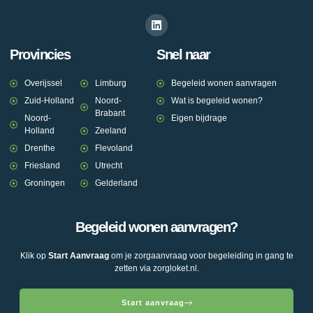
Provincies
Snel naar
Overijssel
Limburg
Begeleid wonen aanvragen
Zuid-Holland
Noord-
Wat is begeleid wonen?
Brabant
Noord-
Eigen bijdrage
Holland
Zeeland
Drenthe
Flevoland
Friesland
Utrecht
Groningen
Gelderland
Begeleid wonen aanvragen?
Klik op
Start Aanvraag
om je zorgaanvraag voor begeleiding in gang te
zetten via zorgloket.nl.
Start aanvraag