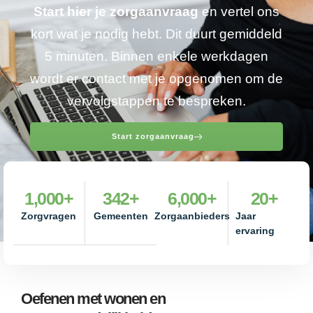
Start hier je zorgaanvraag
en vertel ons
kort wat je nodig hebt. Dit duurt gemiddeld
5 minuten. Binnen enkele werkdagen
wordt er contact met je opgenomen om de
vervolgstappen te bespreken.
Start zorgaanvraag
1,000
+
342
+
6,000
+
20
+
Zorgvragen
Gemeenten
Zorgaanbieders
Jaar
ervaring
Oefenen met wonen en