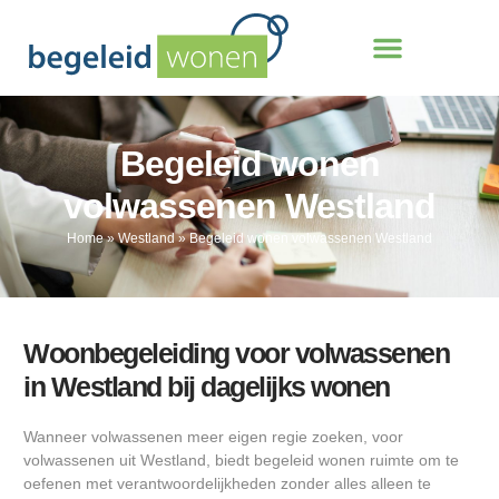
Begeleid wonen
volwassenen Westland
Home
»
Westland
»
Begeleid wonen volwassenen Westland
Woonbegeleiding voor volwassenen
in Westland bij dagelijks wonen
Wanneer volwassenen meer eigen regie zoeken, voor
volwassenen uit Westland, biedt begeleid wonen ruimte om te
oefenen met verantwoordelijkheden zonder alles alleen te