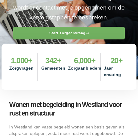
wordt er contact met je opgenomen om de
vervolgstappen te bespreken.
Start zorgaanvraag
1,000
+
342
+
6,000
+
20
+
Zorgvragen
Gemeenten
Zorgaanbieders
Jaar
ervaring
Wonen met begeleiding in Westland voor
rust en structuur
In Westland kan vaste begeleid wonen een basis geven als
afspraken oplopen, zodat meer rust wordt opgebouwd. De