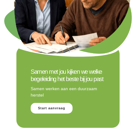
Samen met jou kijken we welke
begeleiding het beste bij jou past
Samen werken aan een duurzaam
herstel
Start aanvraag