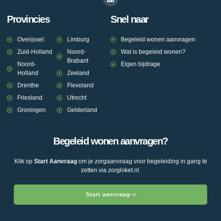
Provincies
Snel naar
Overijssel
Limburg
Begeleid wonen aanvragen
Zuid-Holland
Noord-
Wat is begeleid wonen?
Brabant
Noord-
Eigen bijdrage
Holland
Zeeland
Drenthe
Flevoland
Friesland
Utrecht
Groningen
Gelderland
Begeleid wonen aanvragen?
Klik op
Start Aanvraag
om je zorgaanvraag voor begeleiding in gang te
zetten via zorgloket.nl.
Start aanvraag