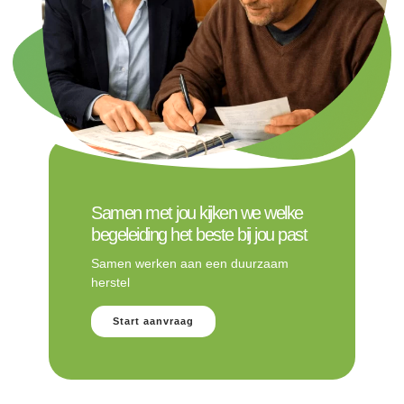
Samen met jou kijken we welke
begeleiding het beste bij jou past
Samen werken aan een duurzaam
herstel
Start aanvraag