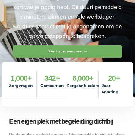
kort wat je nodig hebt. Dit duurt gemiddeld
5 minuten. Binnen enkele werkdagen
wordt er contact met je opgenomen om de
vervolgstappen te bespreken.
Start zorgaanvraag
1,000
+
342
+
6,000
+
20
+
Zorgvragen
Gemeenten
Zorgaanbieders
Jaar
ervaring
Een eigen plek met begeleiding dichtbij
De dagelijkse ondersteuning in Westerwolde begint bij taken