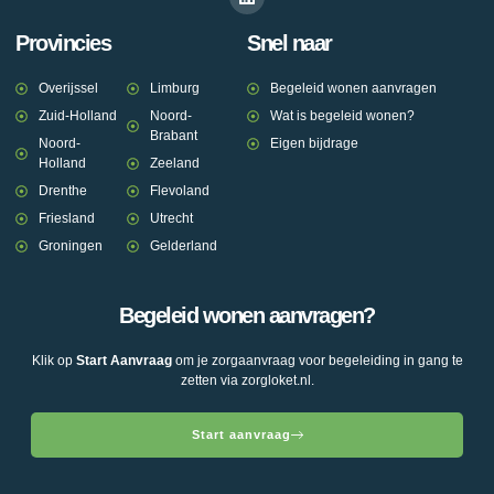
Provincies
Snel naar
Overijssel
Limburg
Begeleid wonen aanvragen
Zuid-Holland
Noord-
Wat is begeleid wonen?
Brabant
Noord-
Eigen bijdrage
Holland
Zeeland
Drenthe
Flevoland
Friesland
Utrecht
Groningen
Gelderland
Begeleid wonen aanvragen?
Klik op
Start Aanvraag
om je zorgaanvraag voor begeleiding in gang te
zetten via zorgloket.nl.
Start aanvraag