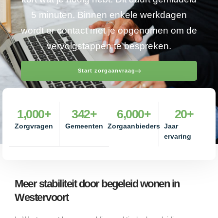
5 minuten. Binnen enkele werkdagen
wordt er contact met je opgenomen om de
vervolgstappen te bespreken.
Start zorgaanvraag
1,000
+
342
+
6,000
+
20
+
Zorgvragen
Gemeenten
Zorgaanbieders
Jaar
ervaring
Meer stabiliteit door begeleid wonen in
Westervoort