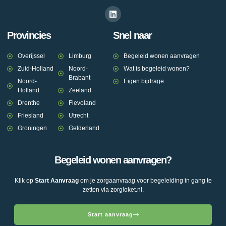
Provincies
Snel naar
Overijssel
Limburg
Begeleid wonen aanvragen
Zuid-Holland
Noord-
Wat is begeleid wonen?
Brabant
Noord-
Eigen bijdrage
Holland
Zeeland
Drenthe
Flevoland
Friesland
Utrecht
Groningen
Gelderland
Begeleid wonen aanvragen?
Klik op
Start Aanvraag
om je zorgaanvraag voor begeleiding in gang te
zetten via zorgloket.nl.
Start aanvraag