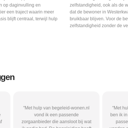
n op daginvulling en
zelfstandigheid, ook als de we
ier een traject waarin meer
dat de bewoner in Westerkwar
blijft centraal, terwijl hulp
bruikbaar blijven. Voor de b
zelfstandigheid zonder de vei
ggen
n begeleid-wonen.nl
“Met hulp van begeleid-wonen.n
k een passende
ben ik in contact gekomen met e
 die aansloot bij wat
passende zorgaanbieder. We