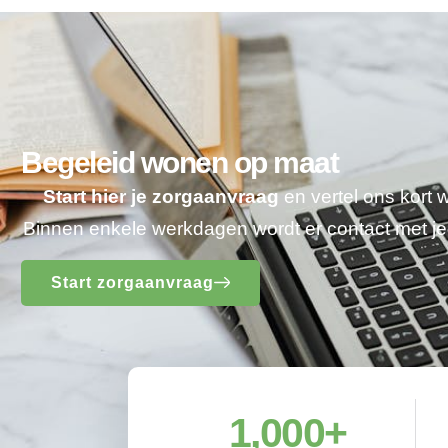
Begeleid wonen op maat
Start hier je zorgaanvraag
en vertel ons kort 
Binnen enkele werkdagen wordt er contact met 
Start zorgaanvraag
1,000
+