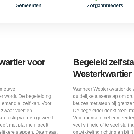
Gemeenten
Zorgaanbieders
wartier voor
Begeleid zelfs
Westerkwartier
j nieuwe
Wanneer Westerkwartier de w
er wordt. De begeleiding
duidelijke tussenstap om dru
t iemand al zelf kan. Voor
keuzes met steun bij grenze
 zwaar voelt en
De begeleider denkt mee, maa
kan rustig worden gewerkt
Voor mensen met een eerdere
eft met plannen, geeft
veel vrijheid of te veel sturi
elijkere stappen. Daarnaast
ontwikkeling richting en blij