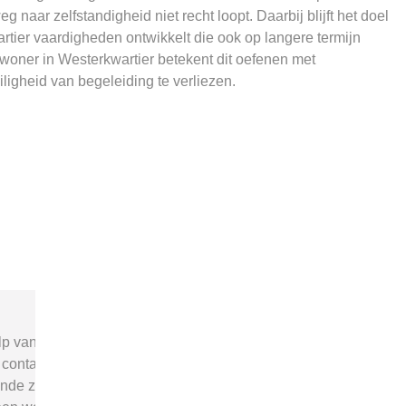
g naar zelfstandigheid niet recht loopt. Daarbij blijft het doel
tier vaardigheden ontwikkelt die ook op langere termijn
ewoner in Westerkwartier betekent dit oefenen met
ligheid van begeleiding te verliezen.
l
“Via begeleid-wonen.nl kwam ik
“Met hu
en
terecht bij een zorgaanbieder die
v
echt bij mijn situatie paste. Dat gaf
zorgaanb