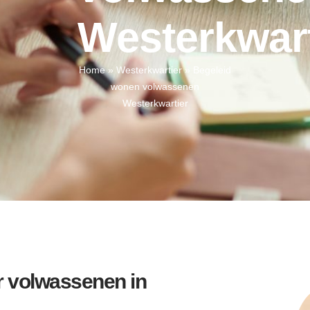
Westerkwart
Home
»
Westerkwartier
»
Begeleid
wonen volwassenen
Westerkwartier
 volwassenen in