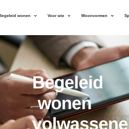
Begeleid wonen
Voor wie
Woonvormen
Sp
Begeleid
wonen
volwassene