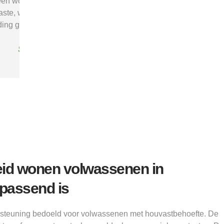
ij
mij rust, duidelijkheid en het
ik nodig
vertrouwen dat ik met de juiste hulp
mij 
"
verder kon.”
structu
Alice
id wonen volwassenen in
 passend is
rsteuning bedoeld voor volwassenen met houvastbehoefte. De