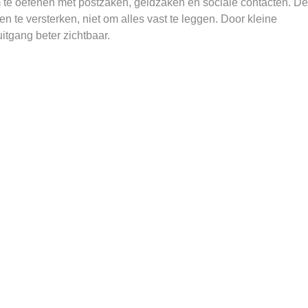
 te oefenen met postzaken, geldzaken en sociale contacten. De
n te versterken, niet om alles vast te leggen. Door kleine
itgang beter zichtbaar.