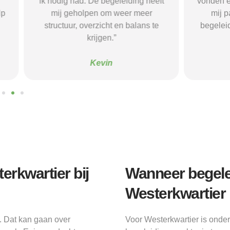
 De begeleiding heeft
vonden een woonvorm die goed b
pen om weer meer
mij paste, wat mij de rust en
verzicht en balans te
begeleiding gaf die ik nodig had.
krijgen.”
Sanne
Kevin
rkwartier bij
Wanneer begele
Westerkwartier
. Dat kan gaan over
Voor Westerkwartier is onde