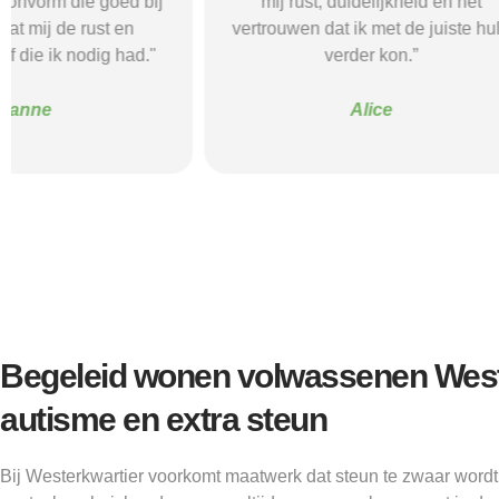
mij rust, duidelijkheid en het
ik nodig had.
vertrouwen dat ik met de juiste hulp
mij gehol
verder kon.”
structuur, o
Alice
Begeleid wonen volwassenen Weste
autisme en extra steun
Bij Westerkwartier voorkomt maatwerk dat steun te zwaar wordt