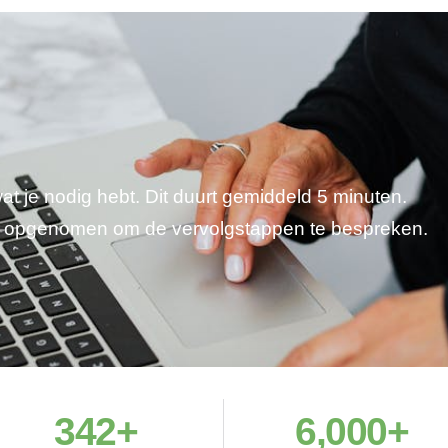
wat je nodig hebt. Dit duurt gemiddeld 5 minuten.
je opgenomen om de vervolgstappen te bespreken.
342
+
6,000
+