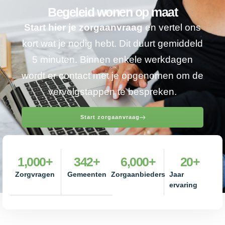
Begeleid wonen op maat
Start hier je zorgaanvraag
en vertel ons
kort wat je nodig hebt. Dit duurt gemiddeld
5 minuten. Binnen enkele werkdagen
wordt er contact met je opgenomen om de
vervolgstappen te bespreken.
Start zorgaanvraag
1,000
+
342
+
6,000
+
20
+
Zorgvragen
Gemeenten
Zorgaanbieders
Jaar
ervaring