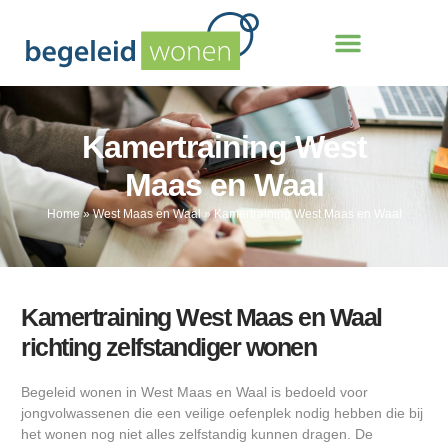
Kamertraining West
Maas en Waal
Home
»
West Maas en Waal
»
Kamertraining West Maas en Waal
Kamertraining West Maas en Waal
richting zelfstandiger wonen
Begeleid wonen in West Maas en Waal is bedoeld voor
jongvolwassenen die een veilige oefenplek nodig hebben die bij
het wonen nog niet alles zelfstandig kunnen dragen. De