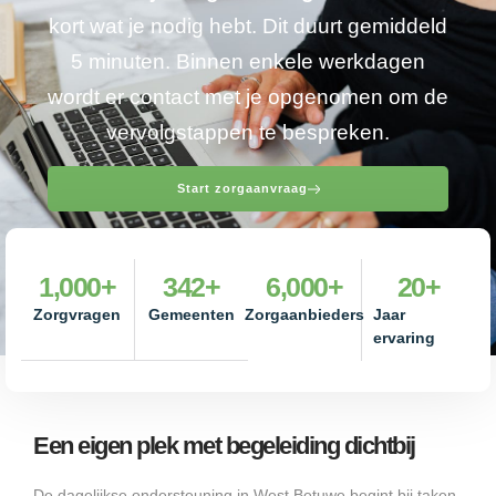
kort wat je nodig hebt. Dit duurt gemiddeld
5 minuten. Binnen enkele werkdagen
wordt er contact met je opgenomen om de
vervolgstappen te bespreken.
Start zorgaanvraag
1,000
+
342
+
6,000
+
20
+
Zorgvragen
Gemeenten
Zorgaanbieders
Jaar
ervaring
Een eigen plek met begeleiding dichtbij
De dagelijkse ondersteuning in West Betuwe begint bij taken