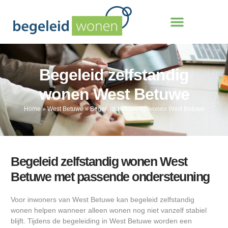
Begeleid zelfstandig
wonen West Betuwe
Home
»
West Betuwe
»
Begeleid zelfstandig wonen West Betuwe
Begeleid zelfstandig wonen West
Betuwe met passende ondersteuning
Voor inwoners van West Betuwe kan begeleid zelfstandig
wonen helpen wanneer alleen wonen nog niet vanzelf stabiel
blijft. Tijdens de begeleiding in West Betuwe worden een