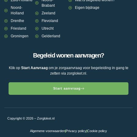
Zuid-Holland
Noord-
Wat is begeleid wonen?
Brabant
Noord-
Eigen bijdrage
Holland
Zeeland
Drenthe
Flevoland
Friesland
Utrecht
Groningen
Gelderland
Begeleid wonen aanvragen?
Klik op
Start Aanvraag
om je zorgaanvraag voor begeleiding in gang te
zetten via zorgloket.nl.
Start aanvraag
Copyright © 2026 – Zorgloket.nl
Algemene voorwaarden
Privacy policy
Cookie policy