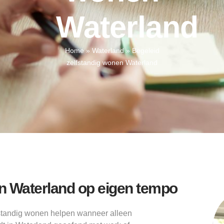
Waterland
Home
»
Waterland
»
Begeleid
zelfstandig wonen Waterland
en Waterland op eigen tempo
standig wonen helpen wanneer alleen