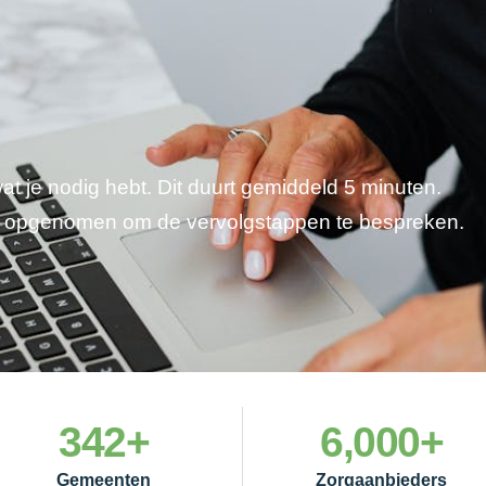
wat je nodig hebt. Dit duurt gemiddeld 5 minuten.
je opgenomen om de vervolgstappen te bespreken.
342
+
6,000
+
Gemeenten
Zorgaanbieders