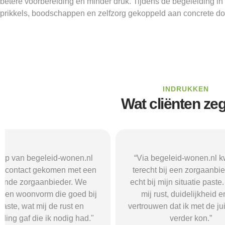
betere voorbereiding en minder druk. Tijdens de begeleiding i
prikkels, boodschappen en zelfzorg gekoppeld aan concrete do
INDRUKKEN
Wat cliënten ze
“Via begeleid-wonen.nl kwam ik
“Met hulp va
terecht bij een zorgaanbieder die
vond i
echt bij mijn situatie paste. Dat gaf
zorgaanbieder
mij rust, duidelijkheid en het
ik nodig had.
vertrouwen dat ik met de juiste hulp
mij gehol
verder kon.”
structuur, o