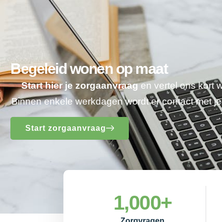
Begeleid wonen op maat
Start hier je zorgaanvraag
en vertel ons kort 
Binnen enkele werkdagen wordt er contact met 
Start zorgaanvraag
1,000
+
Zorgvragen