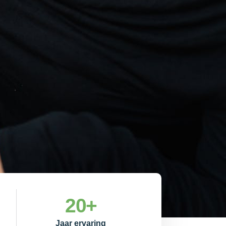
20
+
Jaar ervaring