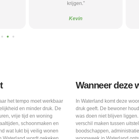
krijgen.”
Sanne
Kevin
t
Wanneer deze w
maar het tempo moet werkbaar
In Waterland komt deze woonv
lijkheid en minder druk. De
druk geeft. De bewoner houdt
ren, vrije tijd en woning
was doen niet blijven liggen.
aaltijden, schoonmaken en
verschil maken tussen uitste
d wat lukt bij veilig wonen
boodschappen, administrati
in Waterland wordt gekeken
woonweek in Waterland onts