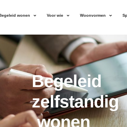
Begeleid wonen
Voor wie
Woonvormen
Sp
Begeleid
zelfstandig
wonen