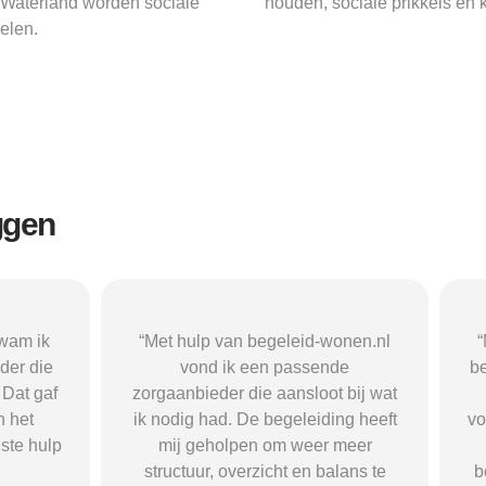
n Waterland worden sociale
houden, sociale prikkels en
elen.
ggen
n begeleid-wonen.nl
“Met hulp van begeleid-wonen.n
k een passende
ben ik in contact gekomen met e
 die aansloot bij wat
passende zorgaanbieder. We
 De begeleiding heeft
vonden een woonvorm die goed b
pen om weer meer
mij paste, wat mij de rust en
verzicht en balans te
begeleiding gaf die ik nodig had.