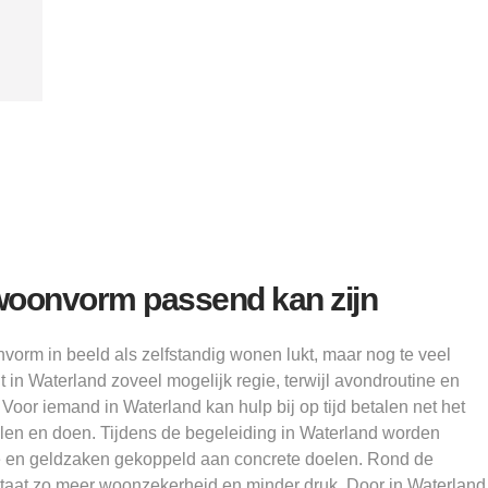
Alice
oonvorm passend kan zijn
orm in beeld als zelfstandig wonen lukt, maar nog te veel
 in Waterland zoveel mogelijk regie, terwijl avondroutine en
 Voor iemand in Waterland kan hulp bij op tijd betalen net het
llen en doen. Tijdens de begeleiding in Waterland worden
e en geldzaken gekoppeld aan concrete doelen. Rond de
taat zo meer woonzekerheid en minder druk. Door in Waterland