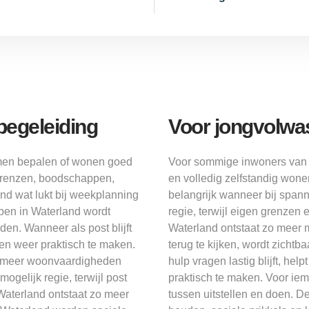
begeleiding
Voor jongvolwa
samen bepalen of wonen goed
Voor sommige inwoners van 
 grenzen, boodschappen,
en volledig zelfstandig wone
nd wat lukt bij weekplanning
belangrijk wanneer bij span
ppen in Waterland wordt
regie, terwijl eigen grenzen
en. Wanneer als post blijft
Waterland ontstaat zo meer m
en weer praktisch te maken.
terug te kijken, wordt zichtb
 of meer woonvaardigheden
hulp vragen lastig blijft, he
gelijk regie, terwijl post
praktisch te maken. Voor iema
Waterland ontstaat zo meer
tussen uitstellen en doen. De