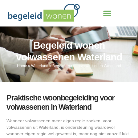
Begeleid wonen
volwassenen Waterland
Home
»
Waterland
»
Begeleid wonen volwassenen Waterland
Praktische woonbegeleiding voor
volwassenen in Waterland
Wanneer volwassenen meer eigen regie zoeken, voor
volwassenen uit Waterland, is ondersteuning waardevol
wanneer eigen regie wel gewenst is, maar nog niet vanzelf lukt.