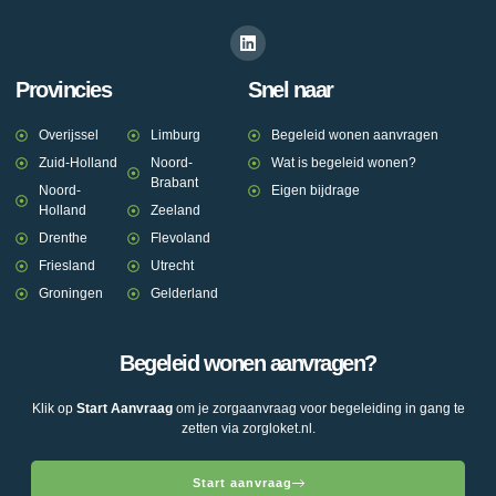
Provincies
Snel naar
Overijssel
Limburg
Begeleid wonen aanvragen
Zuid-Holland
Noord-
Wat is begeleid wonen?
Brabant
Noord-
Eigen bijdrage
Holland
Zeeland
Drenthe
Flevoland
Friesland
Utrecht
Groningen
Gelderland
Begeleid wonen aanvragen?
Klik op
Start Aanvraag
om je zorgaanvraag voor begeleiding in gang te
zetten via zorgloket.nl.
Start aanvraag