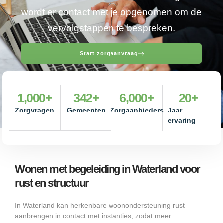
wordt er contact met je opgenomen om de
vervolgstappen te bespreken.
Start zorgaanvraag
1,000
+
342
+
6,000
+
20
+
Zorgvragen
Gemeenten
Zorgaanbieders
Jaar
ervaring
Wonen met begeleiding in Waterland voor
rust en structuur
In Waterland kan herkenbare woonondersteuning rust
aanbrengen in contact met instanties, zodat meer