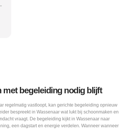
vertrouwen dat ik met de juiste hulp
mij 
"
verder kon.”
structu
Alice
et begeleiding nodig blijft
regelmatig vastloopt, kan gerichte begeleiding opnieuw
eider bespreekt in Wassenaar wat lukt bij schoonmaken en
dacht vraagt. De begeleiding kijkt in Wassenaar naar
ning, een dagstart en energie verdelen. Wanneer wanneer