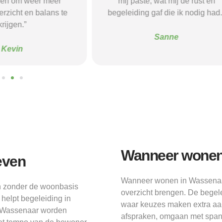
pen om weer meer
mij paste, wat mij de rust en
verzicht en balans te
begeleiding gaf die ik nodig had.
krijgen.”
Sanne
Kevin
Wanneer wonen m
leven
Wanneer wonen in Wassenaar 
en zonder de woonbasis
overzicht brengen. De begel
helpt begeleiding in
waar keuzes maken extra aan
n Wassenaar worden
afspraken, omgaan met span