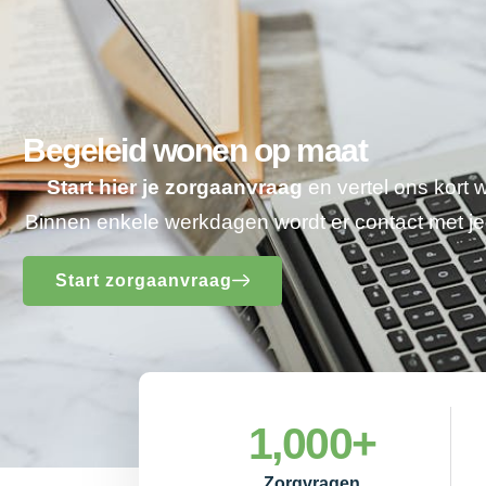
Begeleid wonen op maat
Start hier je zorgaanvraag
en vertel ons kort 
Binnen enkele werkdagen wordt er contact met 
Start zorgaanvraag
1,000
+
Zorgvragen