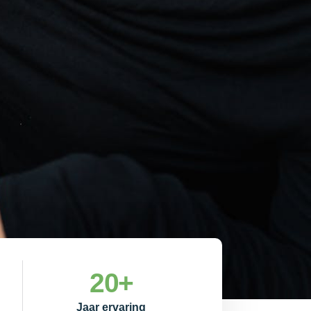
20
+
Jaar ervaring