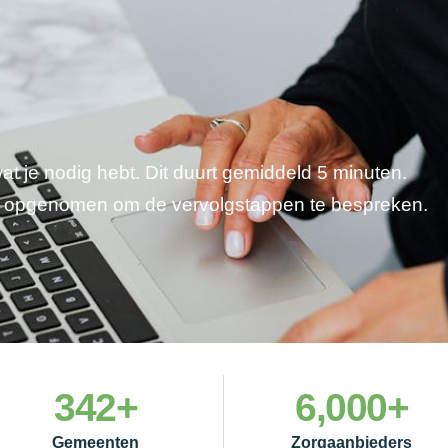
wat je nodig hebt. Dit duurt gemiddeld 5 minuten.
je opgenomen om de vervolgstappen te bespreken.
342
+
6,000
+
Gemeenten
Zorgaanbieders