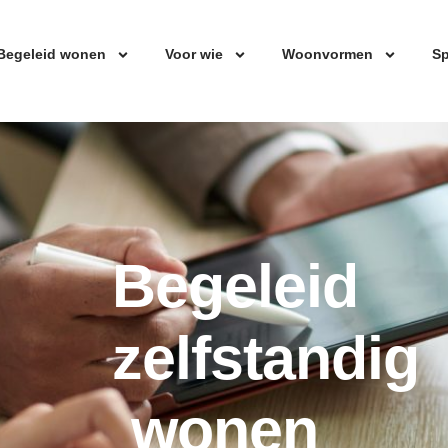
Begeleid wonen
Voor wie
Woonvormen
Sp
Begeleid
zelfstandig
wonen