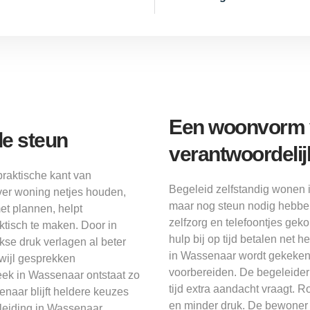
Een woonvorm v
e steun
verantwoordelij
raktische kant van
Begeleid zelfstandig wonen 
er woning netjes houden,
maar nog steun nodig hebbe
et plannen, helpt
zelfzorg en telefoontjes ge
tisch te maken. Door in
hulp bij op tijd betalen net 
kse druk verlagen al beter
in Wassenaar wordt gekeken 
rwijl gesprekken
voorbereiden. De begeleider 
eek in Wassenaar ontstaat zo
tijd extra aandacht vraagt.
aar blijft heldere keuzes
en minder druk. De bewoner h
eleiding in Wassenaar