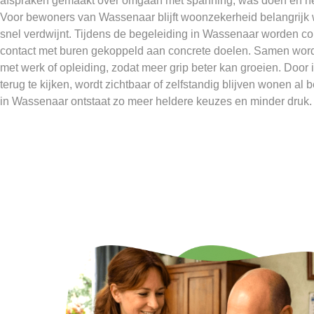
afspraken gemaakt over omgaan met spanning, was doen en h
Voor bewoners van Wassenaar blijft woonzekerheid belangrijk
snel verdwijnt. Tijdens de begeleiding in Wassenaar worden conta
contact met buren gekoppeld aan concrete doelen. Samen wor
met werk of opleiding, zodat meer grip beter kan groeien. Door
terug te kijken, wordt zichtbaar of zelfstandig blijven wonen a
in Wassenaar ontstaat zo meer heldere keuzes en minder druk.