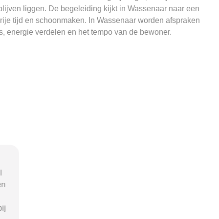
blijven liggen. De begeleiding kijkt in Wassenaar naar een
 vrije tijd en schoonmaken. In Wassenaar worden afspraken
ls, energie verdelen en het tempo van de bewoner.
l
“Via begeleid-wonen.nl kwam ik
“Met hu
en
terecht bij een zorgaanbieder die
v
echt bij mijn situatie paste. Dat gaf
zorgaanb
ij
mij rust, duidelijkheid en het
ik nodig