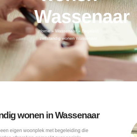
Wassenaar
Home
»
Wassenaar
»
Begeleid
zelfstandig wonen Wassenaar
andig wonen in Wassenaar
 een eigen woonplek met begeleiding die