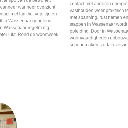
et tempo van de bewoner.
contact met anderen energie
 wanneer wanneer overzicht
vasthouden weer praktisch 
ct met familie, vrije tijd en
met spanning, rust nemen e
dt in Wassenaar geoefend
stappen in Wassenaar wordt
 in Wassenaar regelmatig
opleiding. Door in Wassenaar
l beter lukt. Rond de woonweek
woonvaardigheden opbouwen 
schoonmaken, zodat overzich