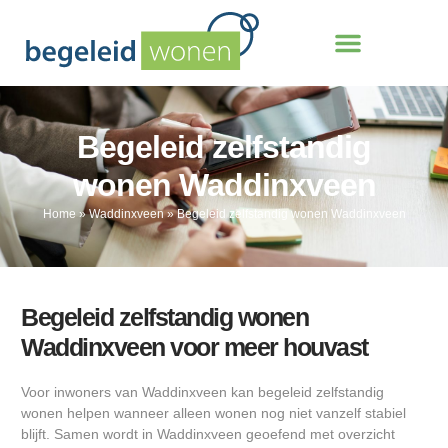
Begeleid zelfstandig
wonen Waddinxveen
Home
»
Waddinxveen
»
Begeleid zelfstandig wonen Waddinxveen
Begeleid zelfstandig wonen
Waddinxveen voor meer houvast
Voor inwoners van Waddinxveen kan begeleid zelfstandig
wonen helpen wanneer alleen wonen nog niet vanzelf stabiel
blijft. Samen wordt in Waddinxveen geoefend met overzicht