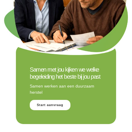
Samen met jou kijken we welke
begeleiding het beste bij jou past
Samen werken aan een duurzaam
herstel
Start aanvraag