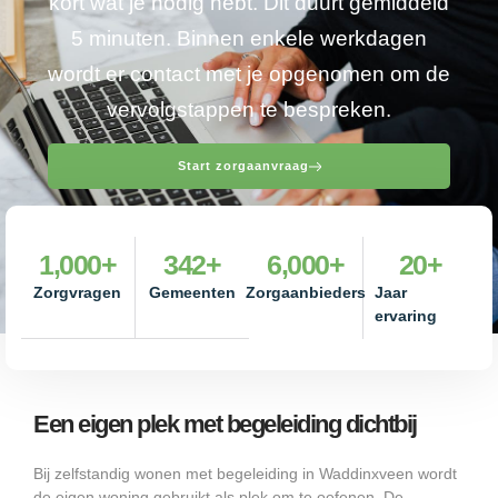
kort wat je nodig hebt. Dit duurt gemiddeld
5 minuten. Binnen enkele werkdagen
wordt er contact met je opgenomen om de
vervolgstappen te bespreken.
Start zorgaanvraag
1,000
+
342
+
6,000
+
20
+
Zorgvragen
Gemeenten
Zorgaanbieders
Jaar
ervaring
Een eigen plek met begeleiding dichtbij
Bij zelfstandig wonen met begeleiding in Waddinxveen wordt
de eigen woning gebruikt als plek om te oefenen. De