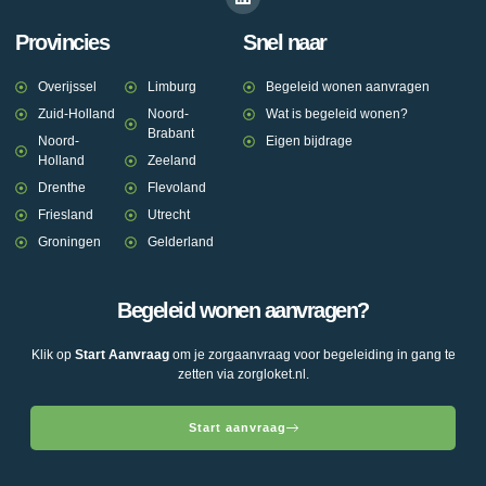
Provincies
Snel naar
Overijssel
Limburg
Begeleid wonen aanvragen
Zuid-Holland
Noord-
Wat is begeleid wonen?
Brabant
Noord-
Eigen bijdrage
Holland
Zeeland
Drenthe
Flevoland
Friesland
Utrecht
Groningen
Gelderland
Begeleid wonen aanvragen?
Klik op
Start Aanvraag
om je zorgaanvraag voor begeleiding in gang te
zetten via zorgloket.nl.
Start aanvraag