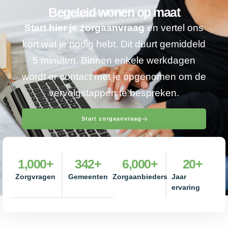
Begeleid wonen op maat
Start hier je zorgaanvraag
en vertel ons
kort wat je nodig hebt. Dit duurt gemiddeld
5 minuten. Binnen enkele werkdagen
wordt er contact met je opgenomen om de
vervolgstappen te bespreken.
Start zorgaanvraag
1,000
+
342
+
6,000
+
20
+
Zorgvragen
Gemeenten
Zorgaanbieders
Jaar
ervaring