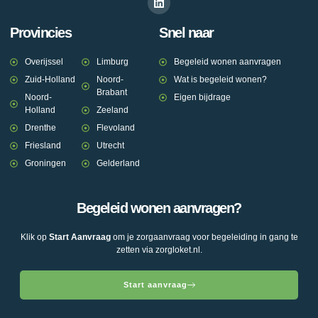
Provincies
Snel naar
Overijssel
Limburg
Begeleid wonen aanvragen
Zuid-Holland
Noord-
Wat is begeleid wonen?
Brabant
Noord-
Eigen bijdrage
Holland
Zeeland
Drenthe
Flevoland
Friesland
Utrecht
Groningen
Gelderland
Begeleid wonen aanvragen?
Klik op
Start Aanvraag
om je zorgaanvraag voor begeleiding in gang te
zetten via zorgloket.nl.
Start aanvraag