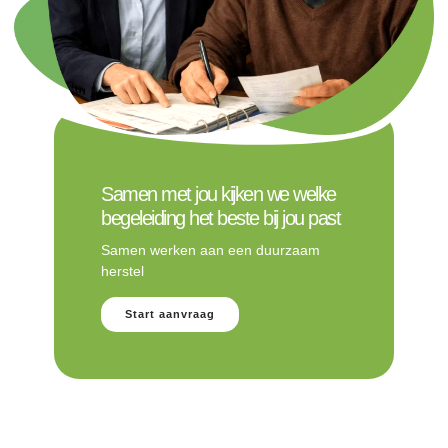
Samen met jou kijken we welke
begeleiding het beste bij jou past
Samen werken aan een duurzaam
herstel
Start aanvraag