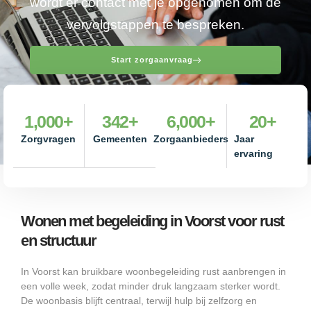
wordt er contact met je opgenomen om de
vervolgstappen te bespreken.
Start zorgaanvraag
1,000
+
342
+
6,000
+
20
+
Zorgvragen
Gemeenten
Zorgaanbieders
Jaar
ervaring
Wonen met begeleiding in Voorst voor rust
en structuur
In Voorst kan bruikbare woonbegeleiding rust aanbrengen in
een volle week, zodat minder druk langzaam sterker wordt.
De woonbasis blijft centraal, terwijl hulp bij zelfzorg en