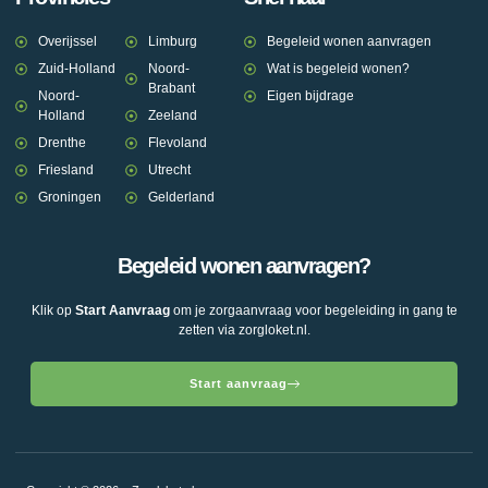
Overijssel
Limburg
Begeleid wonen aanvragen
Zuid-Holland
Noord-
Wat is begeleid wonen?
Brabant
Noord-
Eigen bijdrage
Holland
Zeeland
Drenthe
Flevoland
Friesland
Utrecht
Groningen
Gelderland
Begeleid wonen aanvragen?
Klik op
Start Aanvraag
om je zorgaanvraag voor begeleiding in gang te
zetten via zorgloket.nl.
Start aanvraag