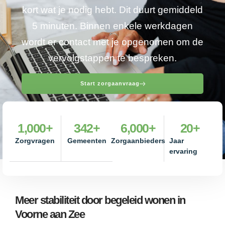
kort wat je nodig hebt. Dit duurt gemiddeld
5 minuten. Binnen enkele werkdagen
wordt er contact met je opgenomen om de
vervolgstappen te bespreken.
Start zorgaanvraag
1,000
+
342
+
6,000
+
20
+
Zorgvragen
Gemeenten
Zorgaanbieders
Jaar
ervaring
Meer stabiliteit door begeleid wonen in
Voorne aan Zee