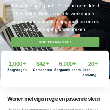
kort wat je nodig hebt. Dit duurt gemiddeld
5 minuten. Binnen enkele werkdagen
wordt er contact met je opgenomen om de
vervolgstappen te bespreken.
Start zorgaanvraag
1,000
+
342
+
6,000
+
20
+
Zorgvragen
Gemeenten
Zorgaanbieders
Jaar
ervaring
Wonen met eigen regie en passende steun
De dagelijkse ondersteuning in Voerendaal begint bij taken