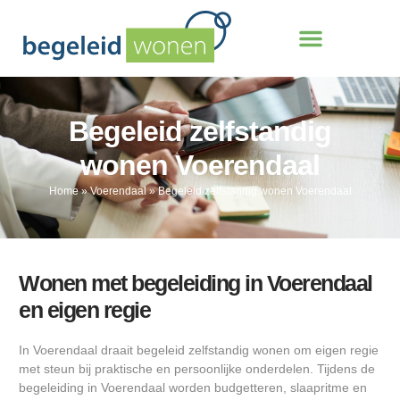
Begeleid zelfstandig
wonen Voerendaal
Home
»
Voerendaal
»
Begeleid zelfstandig wonen Voerendaal
Wonen met begeleiding in Voerendaal
en eigen regie
In Voerendaal draait begeleid zelfstandig wonen om eigen regie
met steun bij praktische en persoonlijke onderdelen. Tijdens de
begeleiding in Voerendaal worden budgetteren, slaapritme en