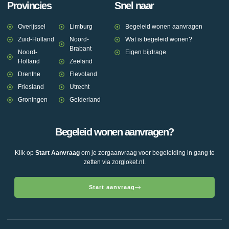
Provincies
Snel naar
Overijssel
Limburg
Begeleid wonen aanvragen
Zuid-Holland
Noord-
Wat is begeleid wonen?
Brabant
Noord-
Eigen bijdrage
Holland
Zeeland
Drenthe
Flevoland
Friesland
Utrecht
Groningen
Gelderland
Begeleid wonen aanvragen?
Klik op
Start Aanvraag
om je zorgaanvraag voor begeleiding in gang te
zetten via zorgloket.nl.
Start aanvraag