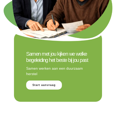
Samen met jou kijken we welke
begeleiding het beste bij jou past
Samen werken aan een duurzaam
herstel
Start aanvraag