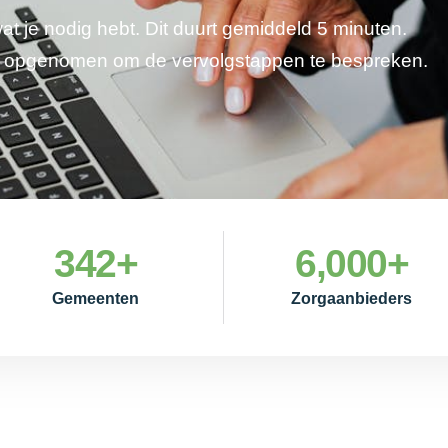
wat je nodig hebt. Dit duurt gemiddeld 5 minuten.
je opgenomen om de vervolgstappen te bespreken.
342
+
6,000
+
Gemeenten
Zorgaanbieders