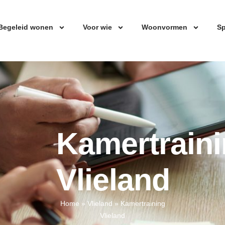
Begeleid wonen
Voor wie
Woonvormen
Sp
Kamertrain
Vlieland
Home
»
Vlieland
»
Kamertraining
Vlieland