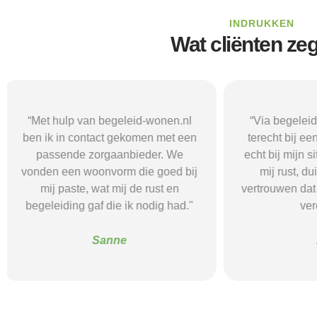
INDRUKKEN
Wat cliënten ze
“Via begeleid-wonen.nl kwam ik
“Met hulp va
terecht bij een zorgaanbieder die
vond i
echt bij mijn situatie paste. Dat gaf
zorgaanbieder
mij rust, duidelijkheid en het
ik nodig had.
vertrouwen dat ik met de juiste hulp
mij gehol
verder kon.”
structuur, o
Alice