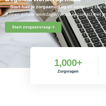
Start hier je zorgaanvraag
en vertel ons kort 
Binnen enkele werkdagen wordt er contact met 
Start zorgaanvraag
1,000
+
Zorgvragen