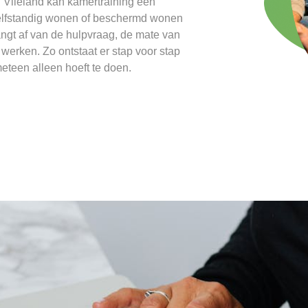
 In Vlieland kan kamertraining een
zelfstandig wonen of beschermd wonen
angt af van de hulpvraag, de mate van
werken. Zo ontstaat er stap voor stap
eteen alleen hoeft te doen.