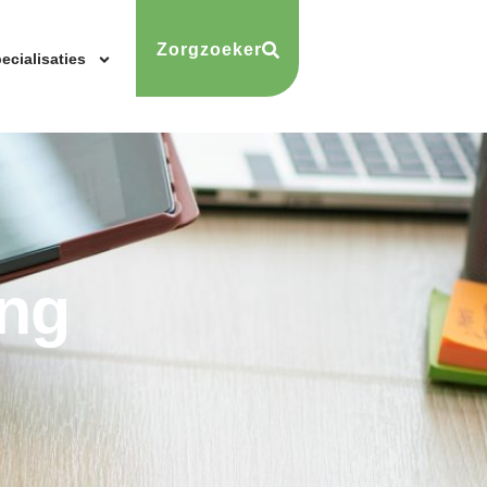
Zorgzoeker
ecialisaties
ing