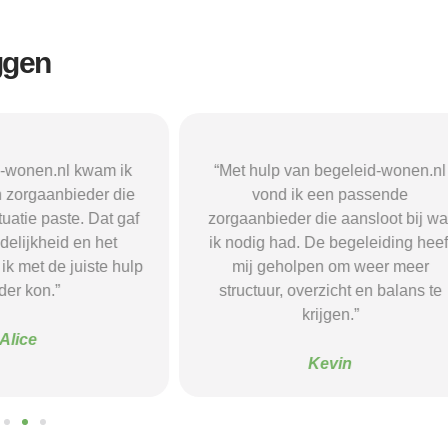
ggen
n begeleid-wonen.nl
“Met hulp van begeleid-wonen.n
k een passende
ben ik in contact gekomen met e
 die aansloot bij wat
passende zorgaanbieder. We
 De begeleiding heeft
vonden een woonvorm die goed b
pen om weer meer
mij paste, wat mij de rust en
verzicht en balans te
begeleiding gaf die ik nodig had.
krijgen.”
Sanne
Kevin