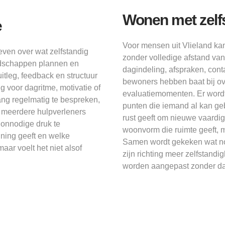
Wonen met zelf
e
Voor mensen uit Vlieland ka
even over wat zelfstandig
zonder volledige afstand van
odschappen plannen en
dagindeling, afspraken, conta
itleg, feedback en structuur
bewoners hebben baat bij over
 voor dagritme, motivatie of
evaluatiemomenten. Er wordt
ng regelmatig te bespreken,
punten die iemand al kan g
r meerdere hulpverleners
rust geeft om nieuwe vaardi
 onnodige druk te
woonvorm die ruimte geeft, m
nning geeft en welke
Samen wordt gekeken wat no
maar voelt het niet alsof
zijn richting meer zelfstand
worden aangepast zonder dat