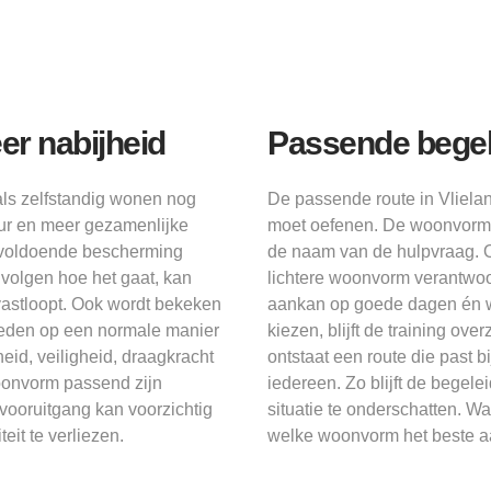
r nabijheid
Passende begel
ls zelfstandig wonen nog
De passende route in Vlielan
tuur en meer gezamenlijke
moet oefenen. De woonvorm mo
 voldoende bescherming
de naam van de hulpvraag. 
 volgen hoe het gaat, kan
lichtere woonvorm verantwoo
vastloopt. Ook wordt bekeken
aankan op goede dagen én wa
eden op een normale manier
kiezen, blijft de training ove
id, veiligheid, draagkracht
ontstaat een route die past 
oonvorm passend zijn
iedereen. Zo blijft de begel
vooruitgang kan voorzichtig
situatie te onderschatten. W
eit te verliezen.
welke woonvorm het beste aa