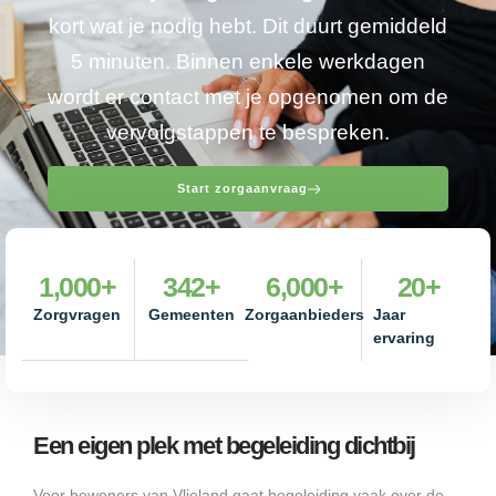
kort wat je nodig hebt. Dit duurt gemiddeld
5 minuten. Binnen enkele werkdagen
wordt er contact met je opgenomen om de
vervolgstappen te bespreken.
Start zorgaanvraag
1,000
+
342
+
6,000
+
20
+
Zorgvragen
Gemeenten
Zorgaanbieders
Jaar
ervaring
Een eigen plek met begeleiding dichtbij
Voor bewoners van Vlieland gaat begeleiding vaak over de