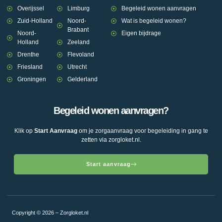
Overijssel
Limburg
Begeleid wonen aanvragen
Zuid-Holland
Noord-
Wat is begeleid wonen?
Brabant
Noord-
Eigen bijdrage
Holland
Zeeland
Drenthe
Flevoland
Friesland
Utrecht
Groningen
Gelderland
Begeleid wonen aanvragen?
Klik op
Start Aanvraag
om je zorgaanvraag voor begeleiding in gang te
zetten via zorgloket.nl.
Start aanvraag
Copyright © 2026 – Zorgloket.nl