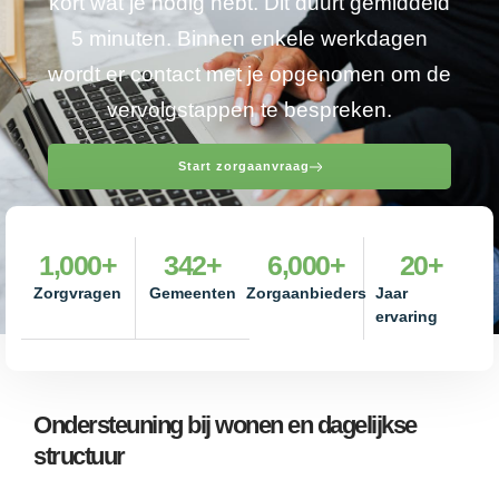
kort wat je nodig hebt. Dit duurt gemiddeld
5 minuten. Binnen enkele werkdagen
wordt er contact met je opgenomen om de
vervolgstappen te bespreken.
Start zorgaanvraag
1,000
+
342
+
6,000
+
20
+
Zorgvragen
Gemeenten
Zorgaanbieders
Jaar
ervaring
Ondersteuning bij wonen en dagelijkse
structuur