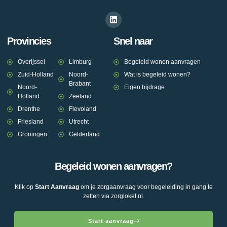
Provincies
Snel naar
Overijssel
Limburg
Begeleid wonen aanvragen
Zuid-Holland
Noord-
Wat is begeleid wonen?
Brabant
Noord-
Eigen bijdrage
Holland
Zeeland
Drenthe
Flevoland
Friesland
Utrecht
Groningen
Gelderland
Begeleid wonen aanvragen?
Klik op
Start Aanvraag
om je zorgaanvraag voor begeleiding in gang te
zetten via zorgloket.nl.
Start aanvraag