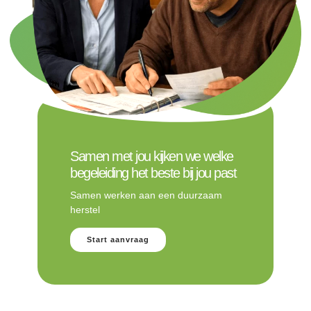
Samen met jou kijken we welke
begeleiding het beste bij jou past
Samen werken aan een duurzaam
herstel
Start aanvraag