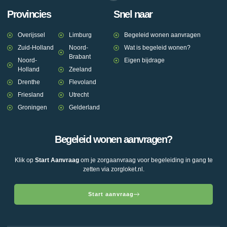
Provincies
Snel naar
Overijssel
Limburg
Begeleid wonen aanvragen
Zuid-Holland
Noord-
Wat is begeleid wonen?
Brabant
Noord-
Eigen bijdrage
Holland
Zeeland
Drenthe
Flevoland
Friesland
Utrecht
Groningen
Gelderland
Begeleid wonen aanvragen?
Klik op
Start Aanvraag
om je zorgaanvraag voor begeleiding in gang te
zetten via zorgloket.nl.
Start aanvraag