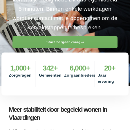
5 minuten. Binnen enkele werkdagen
wordt er contact met je opgenomen om de
vervolgstappen te bespreken.
Start zorgaanvraag
1,000
+
342
+
6,000
+
20
+
Zorgvragen
Gemeenten
Zorgaanbieders
Jaar
ervaring
Meer stabiliteit door begeleid wonen in
Vlaardingen