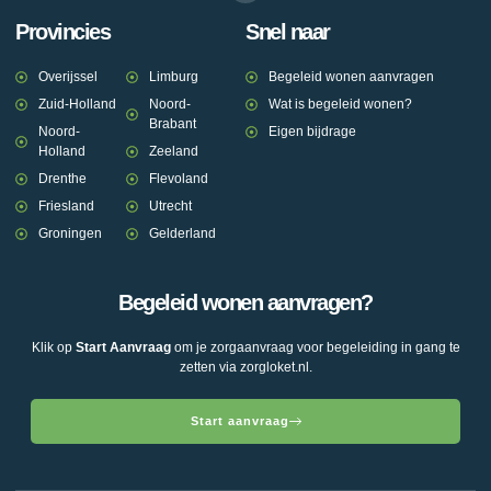
Provincies
Snel naar
Overijssel
Limburg
Begeleid wonen aanvragen
Zuid-Holland
Noord-
Wat is begeleid wonen?
Brabant
Noord-
Eigen bijdrage
Holland
Zeeland
Drenthe
Flevoland
Friesland
Utrecht
Groningen
Gelderland
Begeleid wonen aanvragen?
Klik op
Start Aanvraag
om je zorgaanvraag voor begeleiding in gang te
zetten via zorgloket.nl.
Start aanvraag