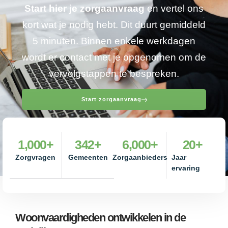
Start hier je zorgaanvraag
en vertel ons
kort wat je nodig hebt. Dit duurt gemiddeld
5 minuten. Binnen enkele werkdagen
wordt er contact met je opgenomen om de
vervolgstappen te bespreken.
Start zorgaanvraag
1,000
+
342
+
6,000
+
20
+
Zorgvragen
Gemeenten
Zorgaanbieders
Jaar
ervaring
Woonvaardigheden ontwikkelen in de