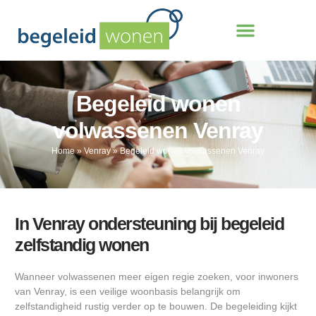
Begeleid wonen
volwassenen Venray
Home
»
Venray
»
Begeleid wonen volwassenen Venray
In Venray ondersteuning bij begeleid
zelfstandig wonen
Wanneer volwassenen meer eigen regie zoeken, voor inwoners
van Venray, is een veilige woonbasis belangrijk om
zelfstandigheid rustig verder op te bouwen. De begeleiding kijkt