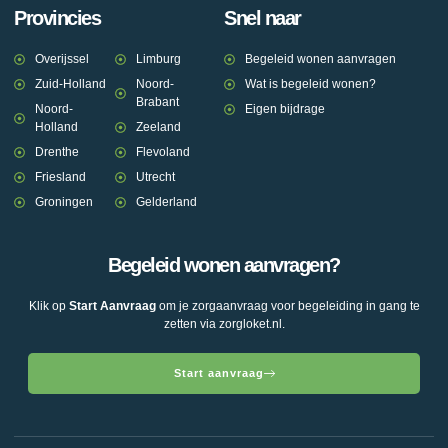
Provincies
Snel naar
Overijssel
Limburg
Begeleid wonen aanvragen
Zuid-Holland
Noord-
Wat is begeleid wonen?
Brabant
Noord-
Eigen bijdrage
Holland
Zeeland
Drenthe
Flevoland
Friesland
Utrecht
Groningen
Gelderland
Begeleid wonen aanvragen?
Klik op
Start Aanvraag
om je zorgaanvraag voor begeleiding in gang te
zetten via zorgloket.nl.
Start aanvraag