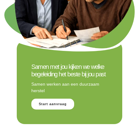
Samen met jou kijken we welke
begeleiding het beste bij jou past
Samen werken aan een duurzaam
herstel
Start aanvraag