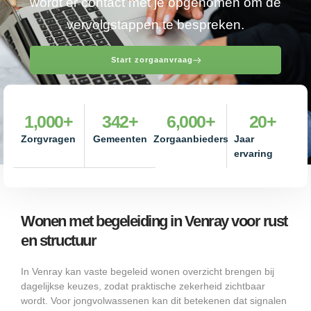
wordt er contact met je opgenomen om de
vervolgstappen te bespreken.
Start zorgaanvraag
1,000
+
342
+
6,000
+
20
+
Zorgvragen
Gemeenten
Zorgaanbieders
Jaar
ervaring
Wonen met begeleiding in Venray voor rust
en structuur
In Venray kan vaste begeleid wonen overzicht brengen bij
dagelijkse keuzes, zodat praktische zekerheid zichtbaar
wordt. Voor jongvolwassenen kan dit betekenen dat signalen