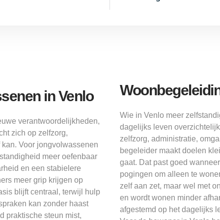
Woonbegeleiding
senen in Venlo
Wie in Venlo meer zelfstand
ieuwe verantwoordelijkheden,
dagelijks leven overzichtelij
ht zich op zelfzorg,
zelfzorg, administratie, omg
lf kan. Voor jongvolwassenen
begeleider maakt doelen kle
fstandigheid meer oefenbaar
gaat. Dat past goed wannee
arheid en een stabielere
pogingen om alleen te wonen 
rs meer grip krijgen op
zelf aan zet, maar wel met on
 blijft centraal, terwijl hulp
en wordt wonen minder afhanke
fspraken kan zonder haast
afgestemd op het dagelijks le
 praktische steun mist,