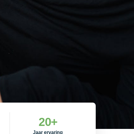
20
+
Jaar ervaring