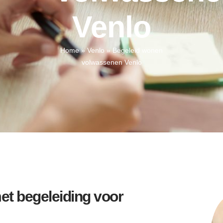
Venlo
Home
»
Venlo
»
Begeleid wonen
volwassenen Venlo
et begeleiding voor