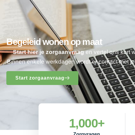
Begeleid wonen op maat
Start hier je zorgaanvraag
en vertel ons kort 
Binnen enkele werkdagen wordt er contact met 
Start zorgaanvraag
1,000
+
Zorgvragen