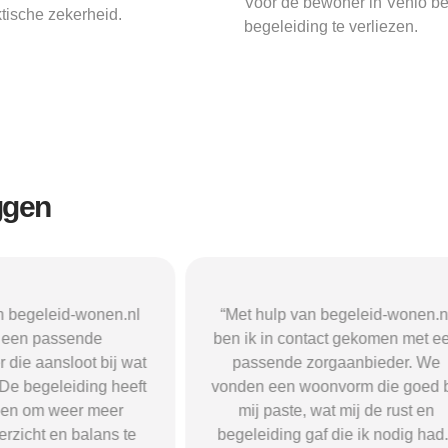
Voor de bewoner in Venlo bet
tische zekerheid.
begeleiding te verliezen.
ggen
n begeleid-wonen.nl
“Met hulp van begeleid-wonen.n
k een passende
ben ik in contact gekomen met e
 die aansloot bij wat
passende zorgaanbieder. We
 De begeleiding heeft
vonden een woonvorm die goed b
pen om weer meer
mij paste, wat mij de rust en
verzicht en balans te
begeleiding gaf die ik nodig had.