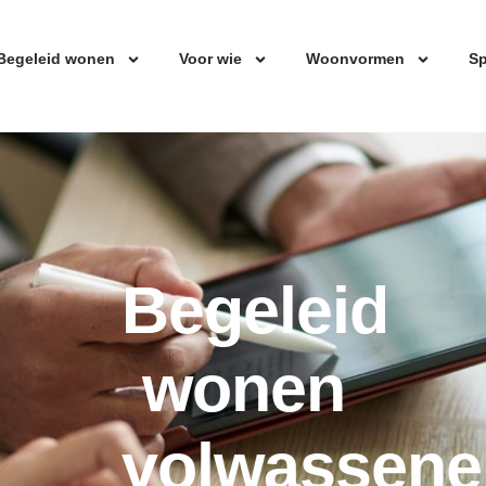
Begeleid wonen
Voor wie
Woonvormen
Sp
Begeleid
wonen
volwassene