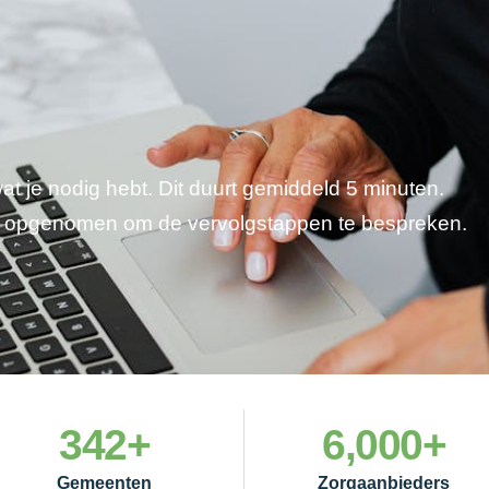
wat je nodig hebt. Dit duurt gemiddeld 5 minuten.
je opgenomen om de vervolgstappen te bespreken.
342
+
6,000
+
Gemeenten
Zorgaanbieders