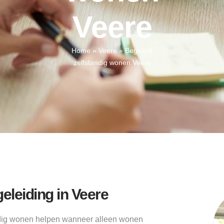
Veere
Home
»
Veere
»
Begeleid
zelfstandig wonen Veere
eleiding in Veere
ndig wonen helpen wanneer alleen wonen