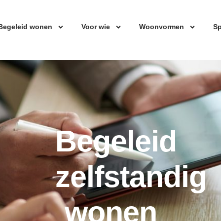
Begeleid wonen
Voor wie
Woonvormen
Sp
Begeleid
zelfstandig
wonen