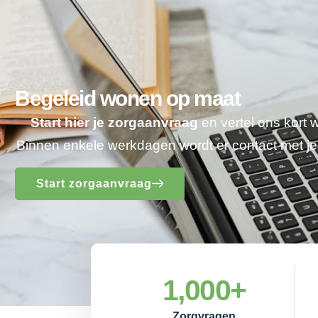
Begeleid wonen op maat
Start hier je zorgaanvraag
en vertel ons kort 
Binnen enkele werkdagen wordt er contact met 
Start zorgaanvraag
1,000
+
Zorgvragen