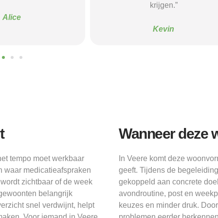
krijgen.”
Sanne
Kevin
t
Wanneer deze w
 het tempo moet werkbaar
In Veere komt deze woonvorm 
d en waar medicatieafspraken
geeft. Tijdens de begeleiding
, wordt zichtbaar of de week
gekoppeld aan concrete doele
e gewoonten belangrijk
avondroutine, post en weekp
rzicht snel verdwijnt, helpt
keuzes en minder druk. Door i
 maken. Voor iemand in Veere
problemen eerder herkennen 