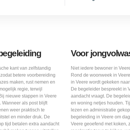
begeleiding
Voor jongvolwa
che kant van zelfstandig
Niet iedere bewoner in Veere
zodat betere voorbereiding
Rond de woonweek in Veere o
euzes maken, rust nemen en
in Veere wordt gekeken naar
gelijk regie, terwijl
De begeleider bespreekt in Ve
Bij nieuwe stappen in Veere
aandacht vraagt. De begeleid
Wanneer als post blijft
en woning netjes houden. Ti
enen weer praktisch te
lezen en administratie gekopp
tstel en minder druk. De
begeleiding in Veere om dag
op tijd betalen extra aandacht
Veere geoefend met koken, z