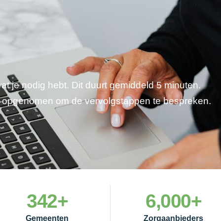
wat je nodig hebt. Dit duurt gemiddeld 5 minuten.
je opgenomen om de vervolgstappen te bespreken.
342
+
6,000
+
Gemeenten
Zorgaanbieders