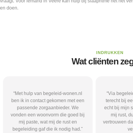
vraagt. Voor iemand in Veere kan hulp bij slaapritme net het ver
en doen.
INDRUKKEN
Wat cliënten ze
“Via begeleid-wonen.nl kwam ik
“Met hulp va
terecht bij een zorgaanbieder die
vond i
echt bij mijn situatie paste. Dat gaf
zorgaanbieder
mij rust, duidelijkheid en het
ik nodig had.
vertrouwen dat ik met de juiste hulp
mij gehol
verder kon.”
structuur, o