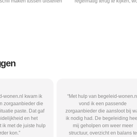
schil maken tussen uitstellen
regelmatig terug te kijken, wo
ggen
n begeleid-wonen.nl
“Met hulp van begeleid-wonen.n
k een passende
ben ik in contact gekomen met e
 die aansloot bij wat
passende zorgaanbieder. We
 De begeleiding heeft
vonden een woonvorm die goed b
pen om weer meer
mij paste, wat mij de rust en
verzicht en balans te
begeleiding gaf die ik nodig had.