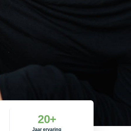
20
+
Jaar ervaring